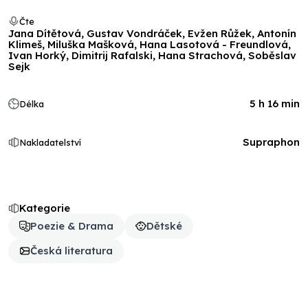
Čte
Jana Dítětová, Gustav Vondráček, Evžen Růžek, Antonín
Klimeš, Miluška Mašková, Hana Lasotová - Freundlová,
Ivan Horký, Dimitrij Rafalski, Hana Strachová, Soběslav
Sejk
5 h 16 min
Délka
Supraphon
Nakladatelství
Kategorie
Poezie & Drama
Dětské
Česká literatura