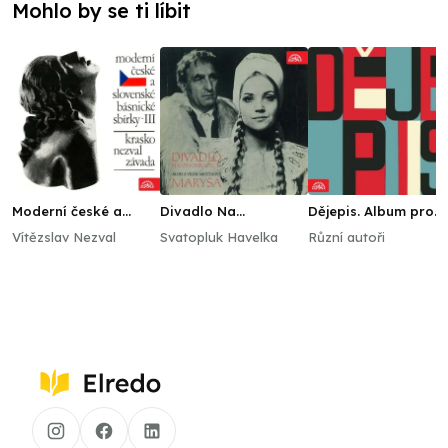
Mohlo by se ti líbit
Moderní české a
Divadlo Na
Dějepis. Album pro
slovenské básnické
Vinohradech Alois a
dějepis na ZDŠ
Vítězslav Nezval
Svatopluk Havelka
Různí autoři
sbírky III.
Vilém Mrštíkovi
Maryša