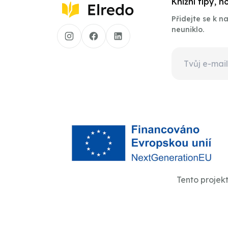
Knižní tipy, 
Přidejte se k 
neuniklo.
Tento projek