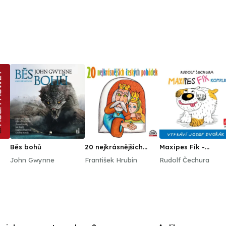
Běs bohů
20 nejkrásnějších
Maxipes Fík -
českých pohádek
komplet
John Gwynne
František Hrubín
Rudolf Čechura