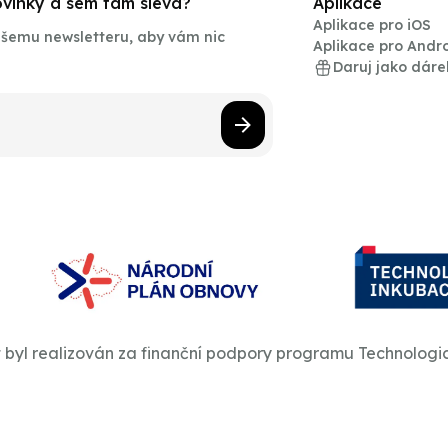
novinky a sem tam sleva?
Aplikace
Aplikace pro iOS
našemu newsletteru, aby vám nic
Aplikace pro Andr
Daruj jako dáre
t byl realizován za finanční podpory programu Technologi