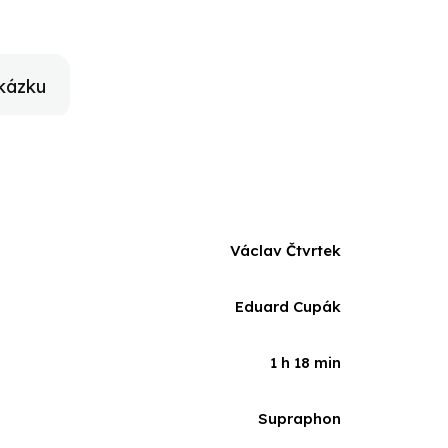
kázku
Václav Čtvrtek
Eduard Cupák
1 h 18 min
Supraphon