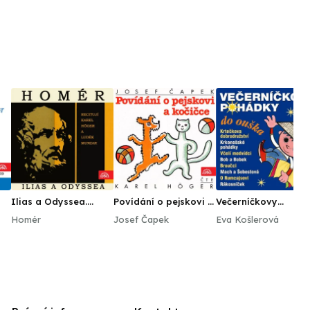
Ilias a Odyssea.
Povídání o pejskovi a
Večerníčkovy
Výběr zpěvů z
kočičce
pohádky do ouška
Homér
Josef Čapek
Eva Košlerová
básnických eposů
řeckého starověku