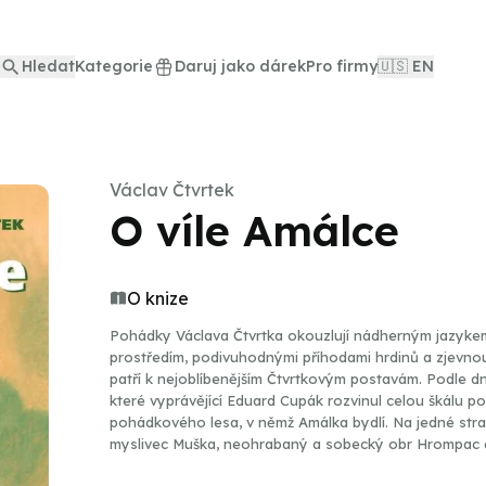
Hledat
Kategorie
Daruj jako dárek
Pro firmy
🇺🇸 EN
Václav Čtvrtek
O víle Amálce
O knize
Pohádky Václava Čtvrtka okouzlují nádherným jazykem,
prostředím, podivuhodnými příhodami hrdinů a zjevnou 
patří k nejoblíbenějším Čtvrtkovým postavám. Podle dne
které vyprávějící Eduard Cupák rozvinul celou škálu po
pohádkového lesa, v němž Amálka bydlí. Na jedné stra
myslivec Muška, neohrabaný a sobecký obr Hrompac a p
zvířátek, ptáků, rostlin a živlů, ale i vlastního důvtipu 