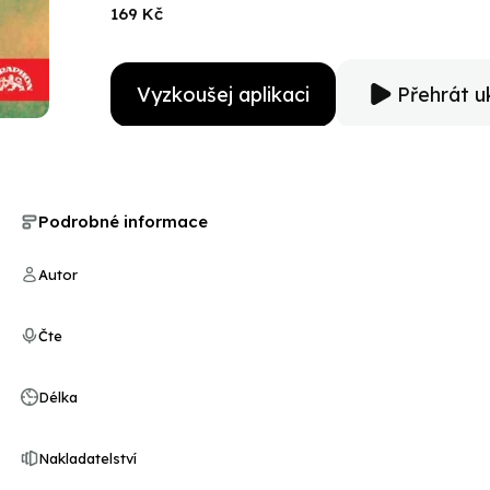
169 Kč
Vyzkoušej aplikaci
Přehrát u
Podrobné informace
Autor
Čte
Délka
Nakladatelství