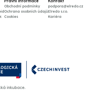
Právní informace
Kontakt
Obchodní podmínky
podpora@elredo.cz
oid
Ochrana osobních údajů
Elredo s.r.o.
k
Cookies
Kariéra
cká inkubace.