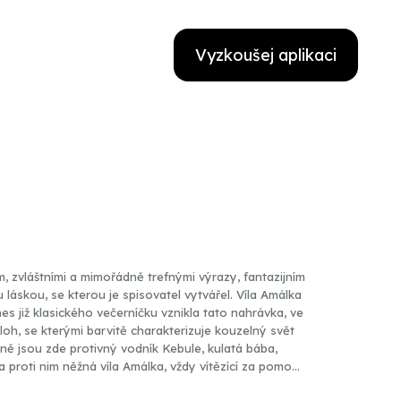
Vyzkoušej aplikaci
 zvláštními a mimořádně trefnými výrazy, fantazijním
láskou, se kterou je spisovatel vytvářel. Víla Amálka
s již klasického večerníčku vznikla tato nahrávka, ve
loh, se kterými barvitě charakterizuje kouzelný svět
ně jsou zde protivný vodník Kebule, kulatá bába,
roti nim něžná víla Amálka, vždy vítězící za pomoci
a vědomostí.