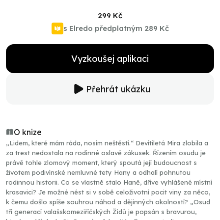
299 Kč
s Elredo předplatným
289 Kč
Vyzkoušej aplikaci
Přehrát ukázku
O knize
„Lidem, které mám ráda, nosím neštěstí.“ Devítiletá Mira zlobila a
za trest nedostala na rodinné oslavě zákusek. Řízením osudu je
právě tohle zlomový moment, který spoutá její budoucnost s
životem podivínské nemluvné tety Hany a odhalí pohnutou
rodinnou historii. Co se vlastně stalo Haně, dříve vyhlášené místní
krasavici? Je možné nést si v sobě celoživotní pocit viny za něco,
k čemu došlo spíše souhrou náhod a dějinných okolností? „Osud
tří generací valašskomeziříčských Židů je popsán s bravurou,