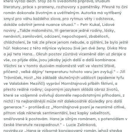
která vyráží dech. Stojí za ní svědomitá příprava, studium
literatury, práce s prameny, rozhovory s pamětníky. Přesně to činí
román dokonale životným a uvěřitelným. Autorka má vytříbený
smysl pro váhu každého slova, pro rytmus věty i odstavce,
dokáže odstínit jemné nuance situací.“ – Petr Kukal, Lidové
noviny „Takže maloměsto, tři generace jedné rodiny, lásky,
nenávisti, zamilování, odcizení, nepochopení, zbabělosti,
chlácholení, že tak zle přece jenom nebude, a zjištění, že bylo ještě
hůř. Nakonec z této mlýnice vylezou živé jen dvě ženy. Dívka Mira
a její teta Hana… Okruh postav zůstává víceméně dán už zkraje a
vše, co přijde dále, jsou jakoby jejich další a další kombinace.
Všichni se v tomto dusivém maloměstě vaří ve vlastní šťávě,
přičemž , velké dějiny‘ temperaturu tohoto varu jen zvyšují.“ – Jiří
Trávníček, Host „Na základě skutečných událostí (epidemie tyfu
ve Valašském Meziříčí) vypráví Mornštajnová příběh fiktivní, a
přesto reálné rodiny; úsporným jazykem skládá obraz životů,
které se vzájemně ovlivňují domněle nepodstatnými příhodami, z
nichž i ta nejbanálnější může mít dalekosáhlé důsledky pro další
generace.“ – protišedi.cz „Mornštajnové psaní je nesmírně citlivé,
přitom však nikterak sentimentální, bez kapky sebelítosti,
směřované k postavám. Hana je silným románem, s potenciálem v
české literatuře nezapadnout.“ – Lucie Zelinková,
novinky.cz „Hana je výborně koncipovaný román, jehož stavba