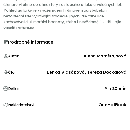
čtenáře vtáhne do atmosféry rostoucího útlaku a válečných let.
Pohled autorky je vyvážený, její hrdinové jsou zbabělci i
bezohlední lidé využívající tragédie jiných, ale také lidé
zachovávající si morální hodnoty, třeba i nevědomě.“ – Jiří Lojín,
vaseliteratura.cz
Podrobné informace
Alena Mornštajnová
Autor
Lenka Vlasáková, Tereza Dočkalová
Čte
9 h 20 min
Délka
OneHotBook
Nakladatelství