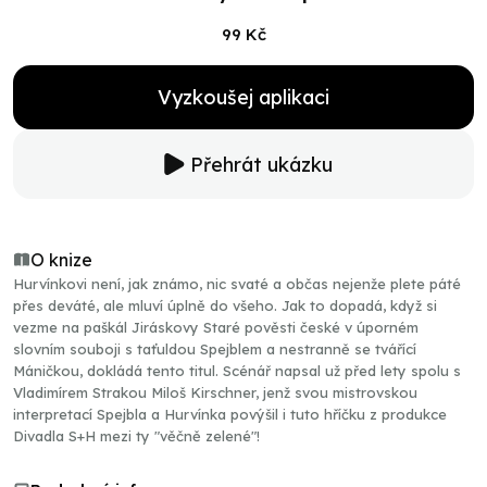
99 Kč
Vyzkoušej aplikaci
Přehrát ukázku
O knize
Hurvínkovi není, jak známo, nic svaté a občas nejenže plete páté
přes deváté, ale mluví úplně do všeho. Jak to dopadá, když si
vezme na paškál Jiráskovy Staré pověsti české v úporném
slovním souboji s taťuldou Spejblem a nestranně se tvářící
Máničkou, dokládá tento titul. Scénář napsal už před lety spolu s
Vladimírem Strakou Miloš Kirschner, jenž svou mistrovskou
interpretací Spejbla a Hurvínka povýšil i tuto hříčku z produkce
Divadla S+H mezi ty "věčně zelené"!