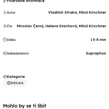
Podrobné informace
Vladimír Straka, Miloš Kirschner
Autor
Miroslav Černý, Helena Stachová, Miloš Kirschner
Čte
1 h 8 min
Délka
Supraphon
Nakladatelství
Kategorie
Dětské
Mohlo by se ti líbit