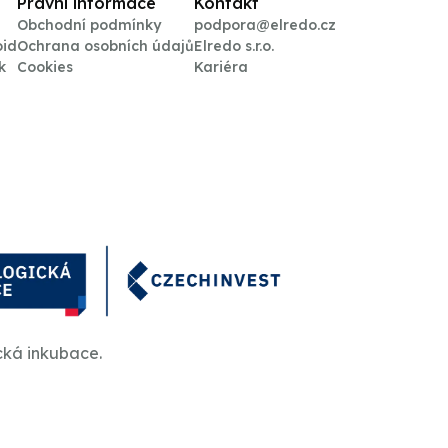
Právní informace
Kontakt
Obchodní podmínky
podpora@elredo.cz
oid
Ochrana osobních údajů
Elredo s.r.o.
k
Cookies
Kariéra
cká inkubace.