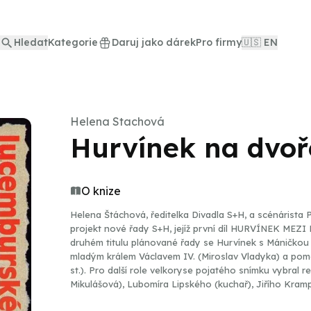
Hledat
Kategorie
Daruj jako dárek
Pro firmy
🇺🇸 EN
Helena Stachová
Hurvínek na dvo
O knize
Helena Štáchová, ředitelka Divadla S+H, a scénárista 
projekt nové řady S+H, jejíž první díl HURVÍNEK MEZ
druhém titulu plánované řady se Hurvínek s Máničkou 
mladým králem Václavem IV. (Miroslav Vladyka) a pom
st.). Pro další role velkoryse pojatého snímku vybral 
Mikulášová), Lubomíra Lipského (kuchař), Jiřího Kramp
protagonisty Divadla S+H (Helena Štáchová a Martin K