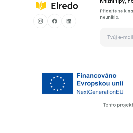
Knižní tipy, 
Přidejte se k 
neuniklo.
Tento projek