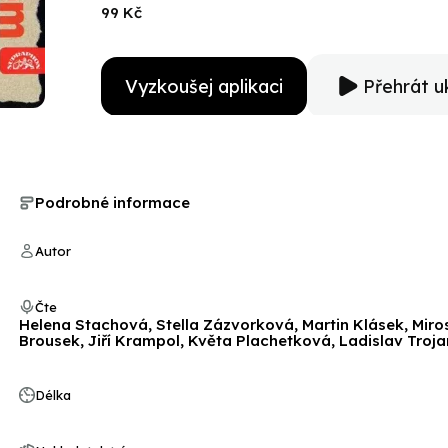
virtuosa Lubomíra Brabce, který se postaral o scénic
99 Kč
Vyzkoušej aplikaci
Přehrát u
Podrobné informace
Autor
Čte
Helena Stachová, Stella Zázvorková, Martin Klásek, Miro
Brousek, Jiří Krampol, Květa Plachetková, Ladislav Troja
Délka