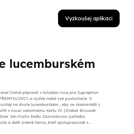
Vyzkoušej aplikaci
ře lucemburském
Pavel Cmíral připravili v loňském roce pro Supraphon
I PŘEMYSLOVCI si rychle našel své posluchače. V
ocitají na dvoře lucemburském , aby se skamarádili s
ohli v nouzi samotnému Karlu IV. (Otakar Brousek
režisér Jan Fuchs Stellu Zázvorkovou (učitelka
ola a další známé herce, kteří spolupracovali s
lásek) se zjevnou chutí. Scénář zaujal i kytarového