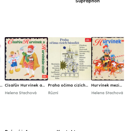
Supraphon
 a
Císařův Hurvínek a
Praha očima cizích
Hurvínek mezi
Hurvínkův císař
básníků
Přemyslovci
Helena Stachová
Různí
Helena Stachová