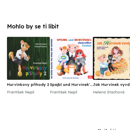
Mohlo by se ti líbit
Hurvínkovy příhody 2
Spejbl und Hurvinek's
Jak Hurvínek vyvd
Sinnvoller Unsinn (Die
Marii Terezii
František Nepil
František Nepil
Helena Stachová
besten Dialoge von
Spejbl und Hurvínek)