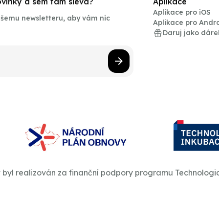
novinky a sem tam sleva?
Aplikace
Aplikace pro iOS
našemu newsletteru, aby vám nic
Aplikace pro Andr
Daruj jako dáre
t byl realizován za finanční podpory programu Technologi