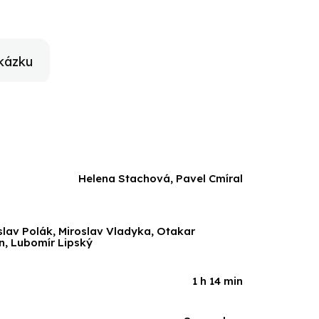
kou hudbu.
kázku
Helena Stachová, Pavel Cmíral
slav Polák, Miroslav Vladyka, Otakar
n, Lubomír Lipský
1 h 14 min