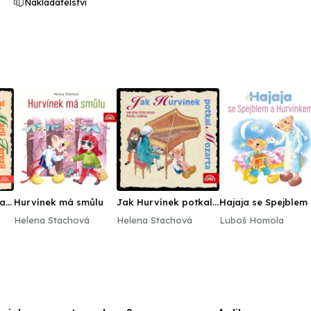
Nakladatelství
al
Hurvínek má smůlu
Jak Hurvínek potkal
Hajaja se Spejblem
Mozarta
Hurvínkem
Helena Stachová
Helena Stachová
Luboš Homola