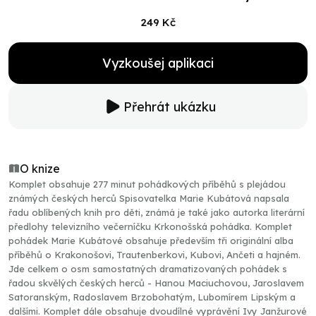
249 Kč
Vyzkoušej aplikaci
Přehrát ukázku
O knize
Komplet obsahuje 277 minut pohádkových příběhů s plejádou
známých českých herců Spisovatelka Marie Kubátová napsala
řadu oblíbených knih pro děti, známá je také jako autorka literární
předlohy televizního večerníčku Krkonošská pohádka. Komplet
pohádek Marie Kubátové obsahuje především tři originální alba
příběhů o Krakonošovi, Trautenberkovi, Kubovi, Ančeti a hajném.
Jde celkem o osm samostatných dramatizovaných pohádek s
řadou skvělých českých herců - Hanou Maciuchovou, Jaroslavem
Satoranským, Radoslavem Brzobohatým, Lubomírem Lipským a
dalšími. Komplet dále obsahuje dvoudílné vyprávění Ivy Janžurové