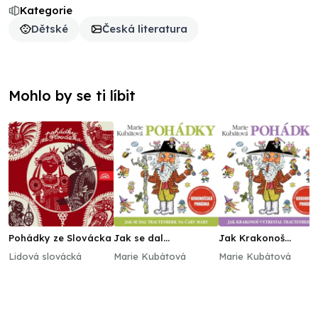
Kategorie
Dětské
Česká literatura
Mohlo by se ti líbit
Pohádky ze Slovácka
Jak se dal
Jak Krakonoš
Trautenberk na čáry
vytrestal
Lidová slovácká
Marie Kubátová
Marie Kubátová
máry
Trautenberka