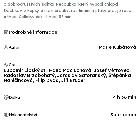
o dobrodružstvích skřítka Nedoubka, který vypadl chlapci
Doubkovi z kapsy a mezi brouky, rostlinami a ptáky prožije řadu
příhod. Celkový čas: 4 hod. 37 min.
Podrobné informace
Marie Kubátová
Autor
Čte
Lubomír Lipský st., Hana Maciuchová, Josef Větrovec,
Radoslav Brzobohatý, Jaroslav Satoranský, Štěpánka
Haničincová, Filip Dyda, Jiří Bruder
4 h 36 min
Délka
Supraphon
Nakladatelství