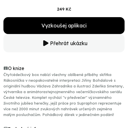
249 Kč
Vyzkoušej aplikaci
Přehrát ukázku
O knize
Čtyřcédečkový box nabízí všechny oblíbené příběhy skřítka
Rákosníčka v neopakovatelné interpretaci Jiřiny Bohdalové s
originální hudbou Václava Zahradníka a ilustrací Zdeňka Smetany,
výtvarníka a animátorastejnojmenného večerníčkovského seriálu
České televize. Komplet vychází "v předvečer" významného
životního jubilea herečky, jejíž práce pro Supraphon reprezentuje
více než 2000 minut zvukových nahrávek určených zejména
malým posluchačům. Pohádkový dárek v jedinečném podání!