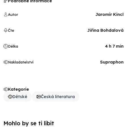
Podrobné informace
Jaromír Kincl
Autor
Jiřina Bohdalová
Čte
4 h 7 min
Délka
Supraphon
Nakladatelství
Kategorie
Dětské
Česká literatura
Mohlo by se ti líbit