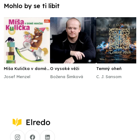
Mohlo by se ti líbit
Míša Kulička v domě
O vysoké věži
Temný oheň
hraček
Josef Menzel
Božena Šimková
C. J. Sansom