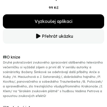
99 Kč
Vyzkoušej aplikaci
Přehrát ukázku
O knize
Druhé pokračování zvukového zpracování oblíbeného televizního
večerníčku si vyžádal zájem o první díl. V seriálu autorky a
scénáristky Boženy Šimkové se odehrávají další příběhy Anče a
Kuby /H. Maciuchová a J. Satoranský/, dobráckého hajného /P.
Kostka/, panovačného a sobeckého Trautenberka /B. Poloczek/
a spravedlivého, zlo trestajícícho všudypřítomného Krakonoše /J.
Klem/ na "širokém zvukovém plátně" s hudbou Vadima Petrova a
spoustou zvukových efektů!