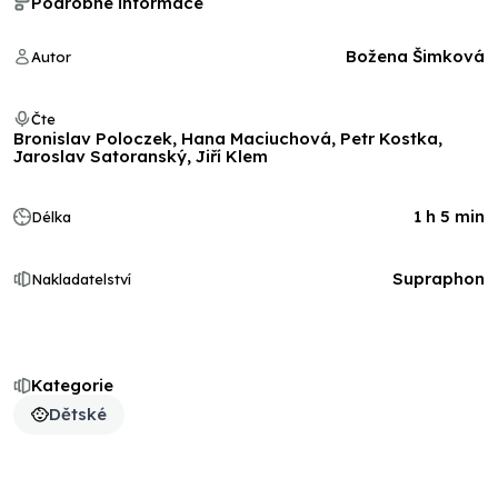
Podrobné informace
Božena Šimková
Autor
Čte
Bronislav Poloczek, Hana Maciuchová, Petr Kostka,
Jaroslav Satoranský, Jiří Klem
1 h 5 min
Délka
Supraphon
Nakladatelství
Kategorie
Dětské