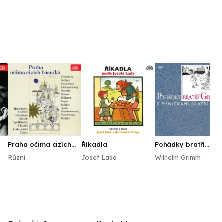
Praha očima cizích
Říkadla
Pohádky bratří
básníků
Grimmů /s písnička
Různí
Josef Lada
Wilhelm Grimm
bratří Ebenů/