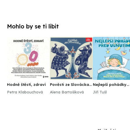
Mohlo by se ti líbit
Hodně štěstí, zdraví
Pověsti ze Slovácka
Nejlepší pohádky
/Pohádky XVIII./
před usnutím
Petra Klabouchová
Alena Bartošíková
Jiří Tušl