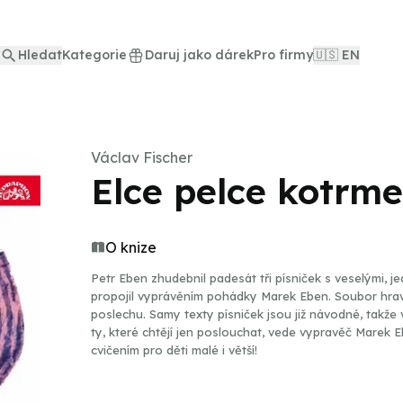
Hledat
Kategorie
Daruj jako dárek
Pro firmy
🇺🇸 EN
Václav Fischer
Elce pelce kotrme
O knize
Petr Eben zhudebnil padesát tři písniček s veselými, 
propojil vyprávěním pohádky Marek Eben. Soubor hrav
poslechu. Samy texty písniček jsou již návodné, takže vyb
ty, které chtějí jen poslouchat, vede vypravěč Marek Eben pohádkovým
cvičením pro děti malé i větší!