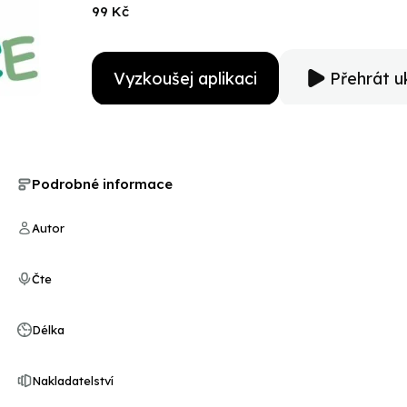
99 Kč
Vyzkoušej aplikaci
Přehrát u
Podrobné informace
Autor
Čte
Délka
Nakladatelství