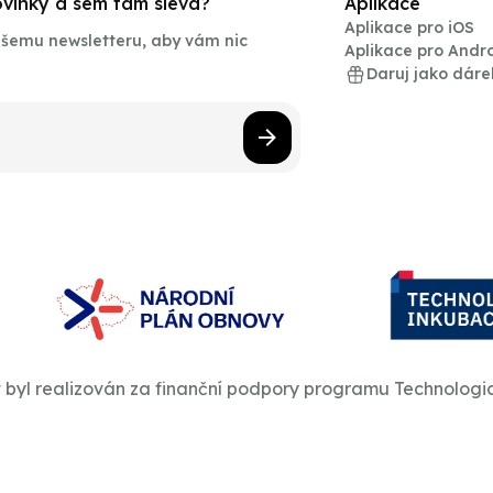
novinky a sem tam sleva?
Aplikace
Aplikace pro iOS
našemu newsletteru, aby vám nic
Aplikace pro Andr
Daruj jako dáre
t byl realizován za finanční podpory programu Technologi