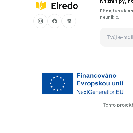
Knižní tipy, 
Přidejte se k 
neuniklo.
Tento projek