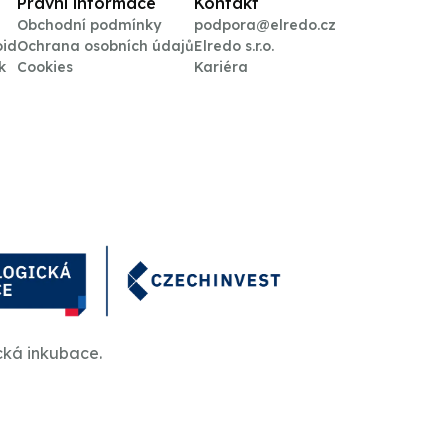
Právní informace
Kontakt
Obchodní podmínky
podpora@elredo.cz
oid
Ochrana osobních údajů
Elredo s.r.o.
k
Cookies
Kariéra
cká inkubace.