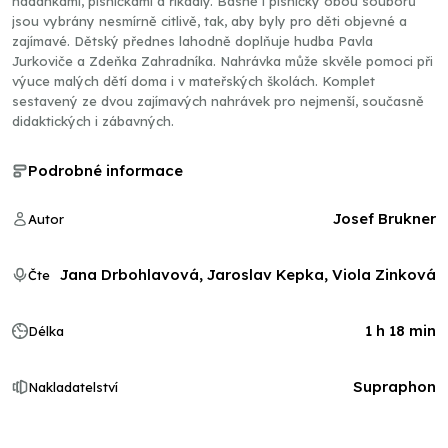
hádankami, písničkami a říkadly. Básně i písničky obou souborů
jsou vybrány nesmírně citlivě, tak, aby byly pro děti objevné a
zajímavé. Dětský přednes lahodně doplňuje hudba Pavla
Jurkoviče a Zdeňka Zahradníka. Nahrávka může skvěle pomoci při
výuce malých dětí doma i v mateřských školách. Komplet
sestavený ze dvou zajímavých nahrávek pro nejmenší, současně
didaktických i zábavných.
Podrobné informace
Josef Brukner
Autor
Jana Drbohlavová, Jaroslav Kepka, Viola Zinková
Čte
1 h 18 min
Délka
Supraphon
Nakladatelství