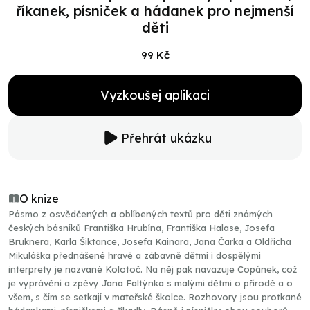
říkanek, písniček a hádanek pro nejmenší
děti
99 Kč
Vyzkoušej aplikaci
Přehrát ukázku
O knize
Pásmo z osvědčených a oblíbených textů pro děti známých
českých básníků Františka Hrubína, Františka Halase, Josefa
Bruknera, Karla Šiktance, Josefa Kainara, Jana Čarka a Oldřicha
Mikuláška přednášené hravě a zábavně dětmi i dospělými
interprety je nazvané Kolotoč. Na něj pak navazuje Copánek, což
je vyprávění a zpěvy Jana Faltýnka s malými dětmi o přírodě a o
všem, s čím se setkají v mateřské školce. Rozhovory jsou protkané