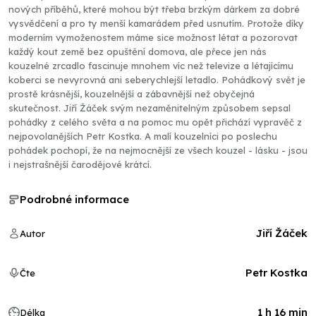
nových příběhů, které mohou být třeba brzkým dárkem za dobré
vysvědčení a pro ty menší kamarádem před usnutím. Protože díky
moderním vymoženostem máme sice možnost létat a pozorovat
každý kout země bez opuštění domova, ale přece jen nás
kouzelné zrcadlo fascinuje mnohem víc než televize a létajícímu
koberci se nevyrovná ani seberychlejší letadlo. Pohádkový svět je
prostě krásnější, kouzelnější a zábavnější než obyčejná
skutečnost. Jiří Žáček svým nezaměnitelným způsobem sepsal
pohádky z celého světa a na pomoc mu opět přichází vypravěč z
nejpovolanějších Petr Kostka. A malí kouzelníci po poslechu
pohádek pochopí, že na nejmocnější ze všech kouzel - lásku - jsou
i nejstrašnější čarodějové krátcí.
Podrobné informace
Jiří Žáček
Autor
Petr Kostka
Čte
1 h 16 min
Délka