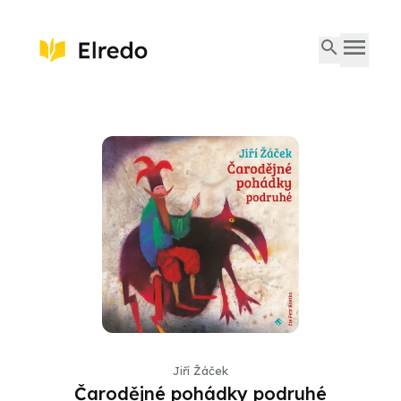
Jiří Žáček
Čarodějné pohádky podruhé