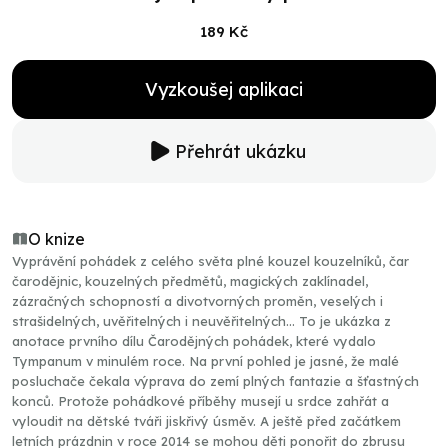
189 Kč
Vyzkoušej aplikaci
Přehrát ukázku
O knize
Vyprávění pohádek z celého světa plné kouzel kouzelníků, čar
čarodějnic, kouzelných předmětů, magických zaklínadel,
zázračných schopností a divotvorných proměn, veselých i
strašidelných, uvěřitelných i neuvěřitelných... To je ukázka z
anotace prvního dílu Čarodějných pohádek, které vydalo
Tympanum v minulém roce. Na první pohled je jasné, že malé
posluchače čekala výprava do zemí plných fantazie a šťastných
konců. Protože pohádkové příběhy musejí u srdce zahřát a
vyloudit na dětské tváři jiskřivý úsměv. A ještě před začátkem
letních prázdnin v roce 2014 se mohou děti ponořit do zbrusu