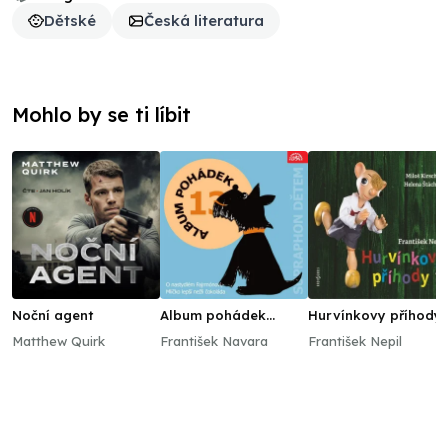
Dětské
Česká literatura
Mohlo by se ti líbit
Noční agent
Album pohádek
Hurvínkovy příhody 
"Supraphon dětem"
Matthew Quirk
František Navara
František Nepil
13. (O nastydlém
Fajrmónovi, Mlíčko
lepší nežli čokoláda,...