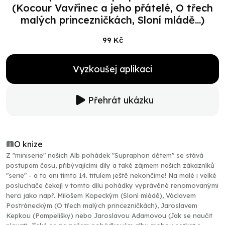
(Kocour Vavřinec a jeho přátelé, O třech
malých princezničkách, Sloní mládě...)
99 Kč
Vyzkoušej aplikaci
Přehrát ukázku
O knize
Z "miniserie" našich Alb pohádek "Supraphon dětem" se stává
postupem času, přibývajícími díly a také zájmem našich zákazníků
"serie" - a to ani tímto 14. titulem ještě nekončíme! Na malé i velké
posluchače čekají v tomto dílu pohádky vyprávěné renomovanými
herci jako např. Milošem Kopeckým (Sloní mládě), Václavem
Postráneckým (O třech malých princezničkách), Jaroslavem
Kepkou (Pampelišky) nebo Jaroslavou Adamovou (Jak se naučit