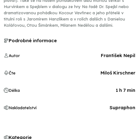
plavat). Také se na našem pohádkovém albu mohou setkat s
Hurvínkem a Spejblem v dialogu ze hry Na řadě Dr. Spejbl nebo
dramatizovanou pohádkou Kocour Vavřinec a jeho přátelé v
titulní roli s Jaromírem Hanzlíkem a v rolích dalších s Danielou
Kolářovou, Otou Šimánkem, Milanem Nedělou a dalšími.
Podrobné informace
František Nepil
Autor
Miloš Kirschner
Čte
1 h 7 min
Délka
Supraphon
Nakladatelství
Kategorie