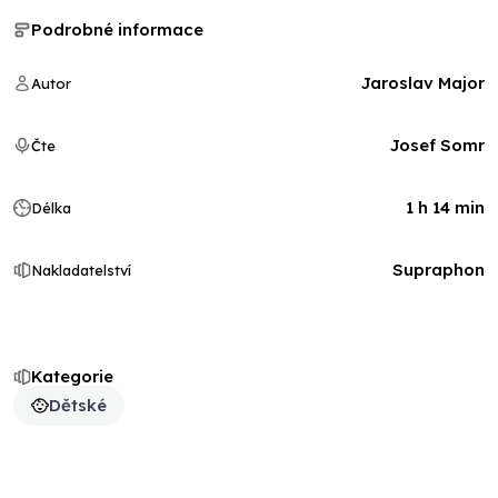
Podrobné informace
Jaroslav Major
Autor
Josef Somr
Čte
1 h 14 min
Délka
Supraphon
Nakladatelství
Kategorie
Dětské