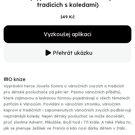
tradicích s koledami)
149 Kč
Vyzkoušej aplikaci
Přehrát ukázku
O knize
Vyprávění herce Josefa Somra o vánočních zvycích a tradicích
pro dětské posluchače od pěti let. Pásmo vánočních příběhů,
které zajímavou a laskavou formou pojednávají o všech tématech
patřícím k Vánocům. Povídání o vánočním stromku, vánočním
kaprovi a tradičních i zapomenutých vánočních zvycích podbarvují
nejznámější koledy. Nejen dětský posluchač se může dozvědět,
proč slavíme Advent, Mikuláše, Boží hod i Tři krále. A také třeba to,
jak se jmenuje Ježíšek ve Francii a kdo nosí dárky dětem v Itálii...