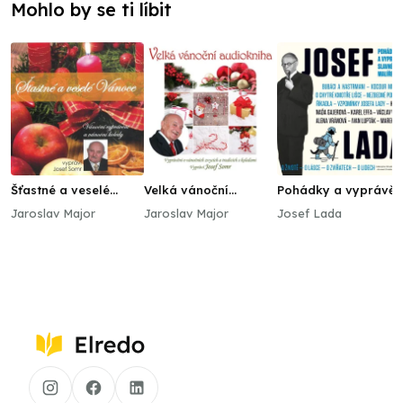
Mohlo by se ti líbit
Šťastné a veselé
Velká vánoční
Pohádky a vyprávěn
Vánoce (Vánoční
audiokniha
slavného malíře
Jaroslav Major
Jaroslav Major
Josef Lada
vyprávění a vánoční
(Vyprávění o
koledy)
vánočních zvycích a
tradicích s koledami)