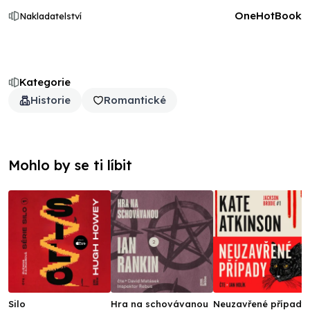
OneHotBook
Nakladatelství
Kategorie
Historie
Romantické
Mohlo by se ti líbit
Silo
Hra na schovávanou
Neuzavřené případy