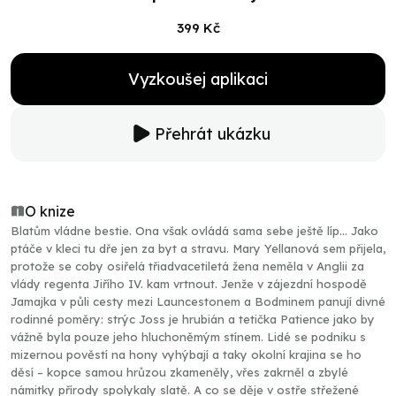
399 Kč
Vyzkoušej aplikaci
Přehrát ukázku
O knize
Blatům vládne bestie. Ona však ovládá sama sebe ještě líp… Jako
ptáče v kleci tu dře jen za byt a stravu. Mary Yellanová sem přijela,
protože se coby osiřelá třiadvacetiletá žena neměla v Anglii za
vlády regenta Jiřího IV. kam vrtnout. Jenže v zájezdní hospodě
Jamajka v půli cesty mezi Launcestonem a Bodminem panují divné
rodinné poměry: strýc Joss je hrubián a tetička Patience jako by
vážně byla pouze jeho hluchoněmým stínem. Lidé se podniku s
mizernou pověstí na hony vyhýbají a taky okolní krajina se ho
děsí – kopce samou hrůzou zkameněly, vřes zakrněl a zbylé
námitky přírody spolykaly slatě. A co se děje v ostře střežené