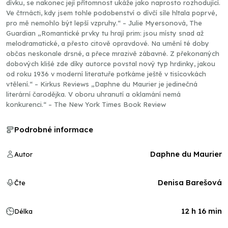
dívku, se nakonec její přítomnost ukáže jako naprosto rozhodující.
Ve čtrnácti, kdy jsem tohle podobenství o dívčí síle hltala poprvé,
pro mě nemohlo být lepší vzpruhy.“ – Julie Myersonová, The
Guardian „Romantické prvky tu hrají prim: jsou místy snad až
melodramatické, a přesto citově opravdové. Na umění té doby
občas neskonale drsné, a přece mrazivě zábavné. Z překonaných
dobových klišé zde díky autorce povstal nový typ hrdinky, jakou
od roku 1936 v moderní literatuře potkáme ještě v tisícovkách
vtělení.“ – Kirkus Reviews „Daphne du Maurier je jedinečná
literární čarodějka. V oboru uhranutí a oklamání nemá
konkurenci.“ – The New York Times Book Review
Podrobné informace
Daphne du Maurier
Autor
Denisa Barešová
Čte
12 h 16 min
Délka