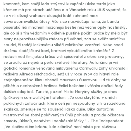
komnatě, kam smějí leda strýcovi kumpáni? Dívka tvrdá jako
křemen má pro strach uděláno a o Vánocích roku 1815 vypátrá, že
se v ní slézají vrahouni olupující lodě zahnané mezi
severocornwallské útesy. Vše sice nasvědčuje tomu, že bandu
pašeráků řídí mnohem mazanější bestie než věčně opilý hostinský,
ale co si s tím vědomím v odlehlé pustině počít? Srdce by mělo být
Mary nejprozřetelnějším rádcem při váhání, zda se svěřit smírčímu
soudci, či raději laskavému vikáři zvláštního vzezření. Nebo snad
drzému zlodějíčkovi koní, bratrovi vykutáleného krčmáře? Z
radosti nad tím, jakou krásu vidí spisovatel z okna své pracovny,
se zrodila už nejedna perla světové literatury. Autorčina první
gotická romance věnovaná milovanému Cornwallu záhy uhranula i
režiséra Alfreda Hitchcocka, jenž už v roce 1939 do hlavní role
stejnojmenného filmu obsadil Maureen O’Harovou. Od té doby se
příběh o neohrožené hrdince čelící bažinám i vášním dočkal řady
dalších adaptací. Turisté, pozor! Místo Maryiny služby je dnes
špičkovým cornwallským hotelem. „Je cosi skrytého v oněch
poklidných zátočinách, které čeří jen nespoutaný vítr a rozeklaná
skaliska. Jmenuje se to soužená lidská duše. Díky autorčinu
mistrovství se zbaví pokřivených úhlů pohledu a projde očistcem
samoty, úkladů, nenávisti i neokázalé lásky.“ – The Independent
„Ve zločineckém brlohu, kde zdánlivě není místo pro slušnou