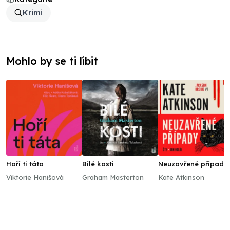
Krimi
Mohlo by se ti líbit
Hoří ti táta
Bílé kosti
Neuzavřené případy
Viktorie Hanišová
Graham Masterton
Kate Atkinson