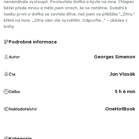
nenamáhala vystoupit. Pootevřela dvířka a kývla na mne. Chlapec
běžel přede mnou a měla jsem strach, že se natáhne. Doběhl k
taxíku první a dvířka se zavřela dříve, než jsem se přiblížila.“„Zítra,“
křikla na mne. „Zítra vám vše vysvětlím. Odpusťte…“ – ukázka z
knihy
Podrobné informace
Georges Simenon
Autor
Jan Vlasák
Čte
5 h 6 min
Délka
OneHotBook
Nakladatelství
Kategorie