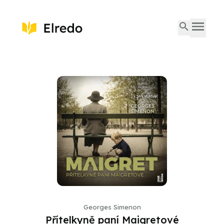
Georges Simenon
Přítelkyně paní Maigretové