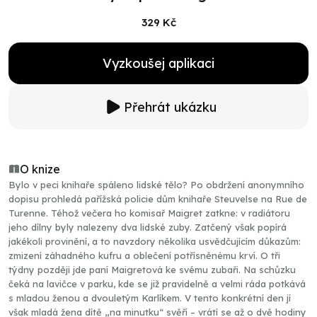
329 Kč
Vyzkoušej aplikaci
Přehrát ukázku
O knize
Bylo v peci knihaře spáleno lidské tělo? Po obdržení anonymního
dopisu prohledá pařížská policie dům knihaře Steuvelse na Rue de
Turenne. Téhož večera ho komisař Maigret zatkne: v radiátoru
jeho dílny byly nalezeny dva lidské zuby. Zatčený však popírá
jakékoli provinění, a to navzdory několika usvědčujícím důkazům:
zmizení záhadného kufru a oblečení potřísněnému krví. O tři
týdny později jde paní Maigretová ke svému zubaři. Na schůzku
čeká na lavičce v parku, kde se již pravidelně a velmi ráda potkává
s mladou ženou a dvouletým Karlíkem. V tento konkrétní den jí
však mladá žena dítě „na minutku“ svěří – vrátí se až o dvě hodiny