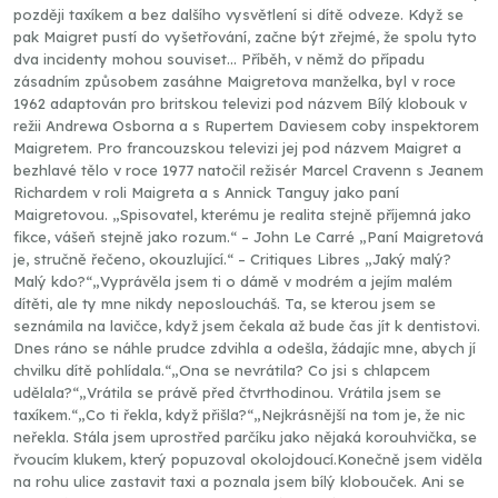
později taxíkem a bez dalšího vysvětlení si dítě odveze. Když se
pak Maigret pustí do vyšetřování, začne být zřejmé, že spolu tyto
dva incidenty mohou souviset... Příběh, v němž do případu
zásadním způsobem zasáhne Maigretova manželka, byl v roce
1962 adaptován pro britskou televizi pod názvem Bílý klobouk v
režii Andrewa Osborna a s Rupertem Daviesem coby inspektorem
Maigretem. Pro francouzskou televizi jej pod názvem Maigret a
bezhlavé tělo v roce 1977 natočil režisér Marcel Cravenn s Jeanem
Richardem v roli Maigreta a s Annick Tanguy jako paní
Maigretovou. „Spisovatel, kterému je realita stejně příjemná jako
fikce, vášeň stejně jako rozum.“ – John Le Carré „Paní Maigretová
je, stručně řečeno, okouzlující.“ – Critiques Libres „Jaký malý?
Malý kdo?“„Vyprávěla jsem ti o dámě v modrém a jejím malém
dítěti, ale ty mne nikdy neposloucháš. Ta, se kterou jsem se
seznámila na lavičce, když jsem čekala až bude čas jít k dentistovi.
Dnes ráno se náhle prudce zdvihla a odešla, žádajíc mne, abych jí
chvilku dítě pohlídala.“„Ona se nevrátila? Co jsi s chlapcem
udělala?“„Vrátila se právě před čtvrthodinou. Vrátila jsem se
taxíkem.“„Co ti řekla, když přišla?“„Nejkrásnější na tom je, že nic
neřekla. Stála jsem uprostřed parčíku jako nějaká korouhvička, se
řvoucím klukem, který popuzoval okolojdoucí.Konečně jsem viděla
na rohu ulice zastavit taxi a poznala jsem bílý klobouček. Ani se