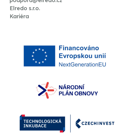
podpora@elredo.cz
Elredo s.r.o.
Kariéra