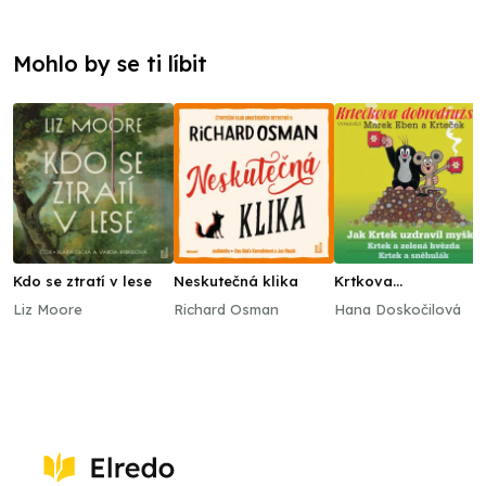
Mohlo by se ti líbit
Kdo se ztratí v lese
Neskutečná klika
Krtkova
dobrodružství 2 Jak
Liz Moore
Richard Osman
Hana Doskočilová
Krtek uzdravil myšk