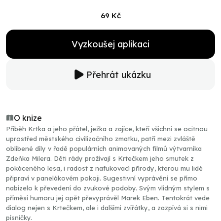
69 Kč
Vyzkoušej aplikaci
Přehrát ukázku
O knize
Příběh Krtka a jeho přátel, ježka a zajíce, kteří všichni se ocitnou
uprostřed městského civilizačního zmatku, patří mezi zvláště
oblíbené díly v řadě populárních animovaných filmů výtvarníka
Zdeňka Milera. Děti rády prožívají s Krtečkem jeho smutek z
pokáceného lesa, i radost z nafukovací přírody, kterou mu lidé
připraví v panelákovém pokoji. Sugestivní vyprávění se přímo
nabízelo k převedení do zvukové podoby. Svým vlídným stylem s
příměsí humoru jej opět převyprávěl Marek Eben. Tentokrát vede
dialog nejen s Krtečkem, ale i dalšími zvířátky, a zazpívá si s nimi
písničky.