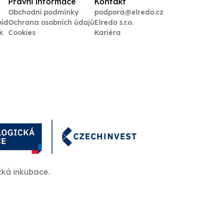
Právní informace
Kontakt
Obchodní podmínky
podpora@elredo.cz
oid
Ochrana osobních údajů
Elredo s.r.o.
k
Cookies
Kariéra
cká inkubace.