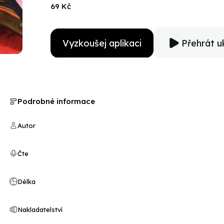
69 Kč
Vyzkoušej aplikaci
Přehrát u
Podrobné informace
Autor
Čte
Délka
Nakladatelství