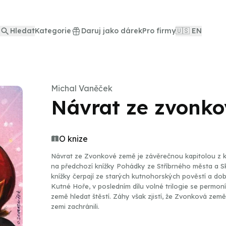
Hledat
Kategorie
Daruj jako dárek
Pro firmy
🇺🇸 EN
Michal Vaněček
Návrat ze zvonk
O knize
Návrat ze Zvonkové země je závěrečnou kapitolou z k
na předchozí knížky Pohádky ze Stříbrného města a S
knížky čerpají ze starých kutnohorských pověstí a dob
Kutné Hoře, v posledním dílu volné trilogie se permon
země hledat štěstí. Záhy však zjistí, že Zvonková země
zemi zachránili.