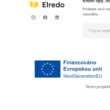
Knižní tipy, 
Přidejte se k 
neuniklo.
Tento projek