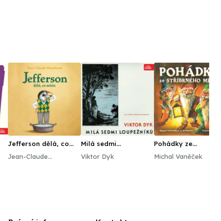
Jefferson dělá, co
Milá sedmi
Pohádky ze
může
loupežníků
stříbrného města
Jean-Claude
Viktor Dyk
Michal Vaněček
Mourlevat