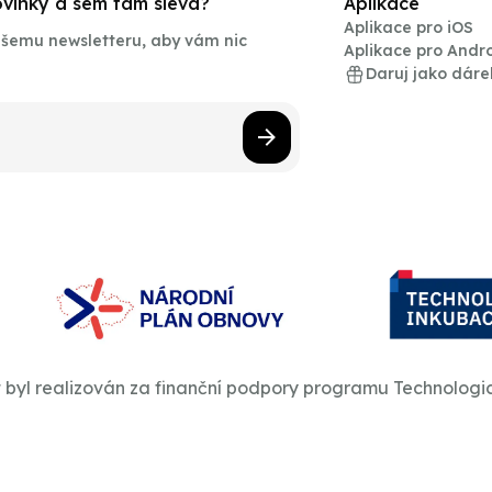
novinky a sem tam sleva?
Aplikace
Aplikace pro iOS
našemu newsletteru, aby vám nic
Aplikace pro Andr
Daruj jako dáre
t byl realizován za finanční podpory programu Technologi