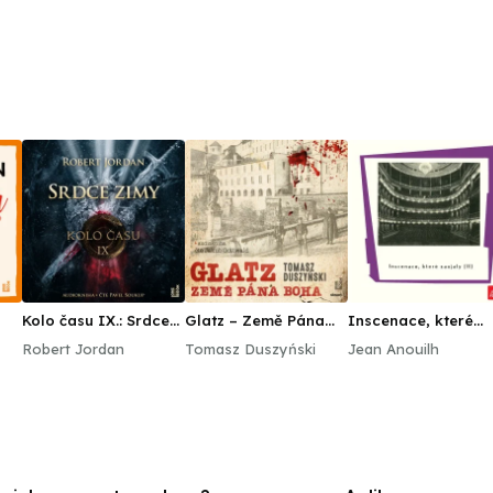
Kolo času IX.: Srdce
Glatz – Země Pána
Inscenace, které
zimy
Boha
zaujaly (II)
Robert Jordan
Tomasz Duszyński
Jean Anouilh