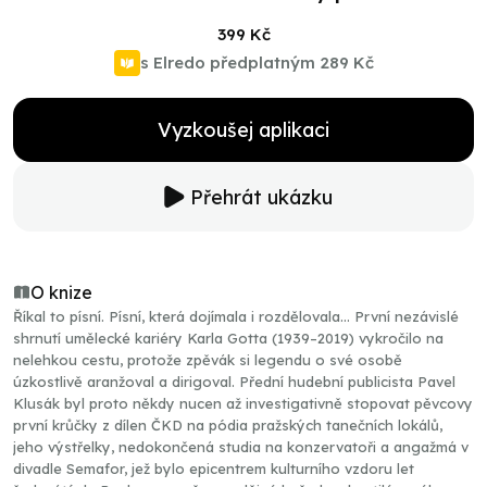
399 Kč
s Elredo předplatným
289 Kč
Vyzkoušej aplikaci
Přehrát ukázku
O knize
Říkal to písní. Písní, která dojímala i rozdělovala… První nezávislé
shrnutí umělecké kariéry Karla Gotta (1939–2019) vykročilo na
nelehkou cestu, protože zpěvák si legendu o své osobě
úzkostlivě aranžoval a dirigoval. Přední hudební publicista Pavel
Klusák byl proto někdy nucen až investigativně stopovat pěvcovy
první krůčky z dílen ČKD na pódia pražských tanečních lokálů,
jeho výstřelky, nedokončená studia na konzervatoři a angažmá v
divadle Semafor, jež bylo epicentrem kulturního vzdoru let