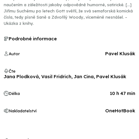
naučením a záležitosti jakoby odpovědně humorné, satirické. […]
Jiřímu Suchému po letech Gott svěřil, že svá semaforská komická
čísla, tedy písně Saně a Zdvořilý Woody, víceméně nesnášel. –
Ukázka z knihy.
Podrobné informace
Pavel Klusák
Autor
Čte
Jana Plodková, Vasil Fridrich, Jan Cina, Pavel Klusák
10 h 47 min
Délka
OneHotBook
Nakladatelství