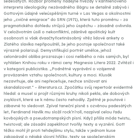
šedesátých. Rozbor proměny nadějné hvězdy v kantilénového
interpreta ideologicky nezávadného šlágru se detailně zabývá i
Gottovým údajně veleúspěšným turné v Las Vegas a okolnostmi
jeho „cvičné emigrace“ do SRN (1971), která tuto proměnu – za
pragmatického dohledu strůjců jeho úspěchu – zásadně ovlivnila.
V celoživotním úsilí o nekonfliktní, zdánlivě apolitický kult
osobnosti si však dvaačtyřicetinásobný vítěz lidové ankety o
Zlatého slavíka nepřipouštěl, že jeho postoje společnost také
výrazně polarizují. Demystifikující portrét umělce, jehož
celonárodní obliba prozrazuje i cosi nelibého o nás samých, byl
vyhlášen Knihou roku v rámci ceny Magnesia Litera 2022. Zvítězil i
v kategorii publicistika. „Podnětné vyprávění o vzájemně
provázaném vztahu společnosti, kultury a moci. Klusák
nezavrhuje, ale ani nepřeceňuje, nechce snižovat ani
skandalizovat.“ – iliteratura.cz. Zpočátku svůj repertoár evidentně
hledal: a musel si projít různými kruhy nikoli pekla, ale dobových
zvyklostí, které se k němu často nehodily. Zpětně je poutavé i
zábavné to sledovat. Zpíval taneční písně s ozvěnou padesátých
let, Ferdinand Havlík mu složil rock’n’roll, nazpíval celou řadu
kovbojských a pseudotrampských písní. Když přišla móda twistu,
twistoval; ale zásadní zapeklitost tvořily texty a vyznění. Gott
těžko mohl jít proti tehdejšímu stylu, takže v jednom kuse
zakopával o nějaké slovní hříčky, texty se společenským