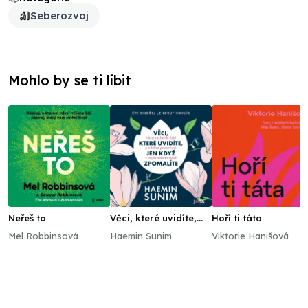
Seberozvoj
Mohlo by se ti líbit
Neřeš to
Věci, které uvidíte,
Hoří ti táta
jen když zpomalíte
Mel Robbinsová
Haemin Sunim
Viktorie Hanišová