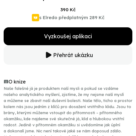
390 Kč
s Elredo předplatným
289 Kč
Vyzkoušej aplikaci
Přehrát ukázku
O knize
Naše falešné já je produktem naší mysli a pokud se vzdáme
našeho analytického myšlení, zjistíme, že my nejsme naší myslí
a můžeme se zbavit naší duševní bolesti. Naše tělo, ticho a prostor
kolem nás jsou jedním z klíčů pro dosažení vnitřního klidu. Jsou to
brány, kterými můžeme vstoupit do přítomnosti – přítomného
okamžiku, kde najdeme své skutečné já, klid a hlubokou vnitřní
radost. Jedině v přítomném okamžiku si uvědomíme jak úplní
a dokonalí jsme. Nic není takové jaké se nám doposud zdálo.