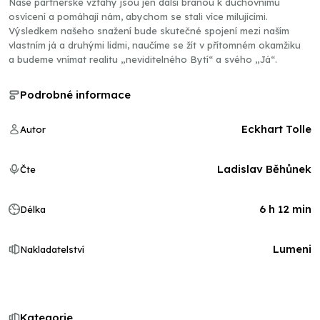
Naše partnerské vztahy jsou jen další branou k duchovnímu
osvícení a pomáhají nám, abychom se stali více milujícími.
Výsledkem našeho snažení bude skutečné spojení mezi naším
vlastním já a druhými lidmi, naučíme se žít v přítomném okamžiku
a budeme vnímat realitu „neviditelného Bytí“ a svého „Já“.
Podrobné informace
Eckhart Tolle
Autor
Ladislav Běhůnek
Čte
6 h 12 min
Délka
Lumeni
Nakladatelství
Kategorie