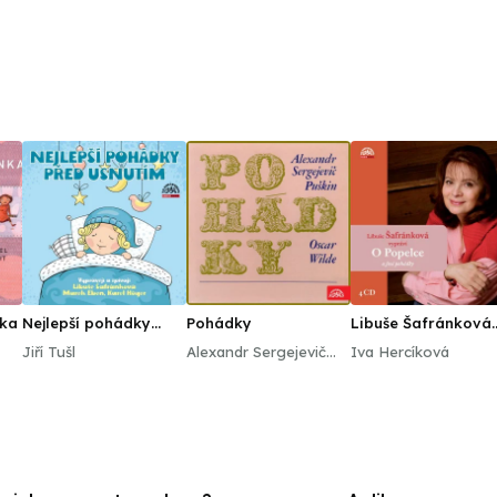
nka
Nejlepší pohádky
Pohádky
Libuše Šafránková
před usnutím
vypráví O Popelce 
Jiří Tušl
Alexandr Sergejevič
Iva Hercíková
jiné pohádky
Puškin