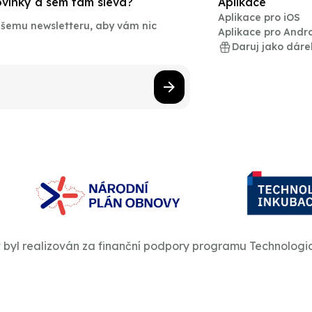
novinky a sem tam sleva?
Aplikace
Aplikace pro iOS
našemu newsletteru, aby vám nic
Aplikace pro Andr
Daruj jako dáre
t byl realizován za finanční podpory programu Technologi