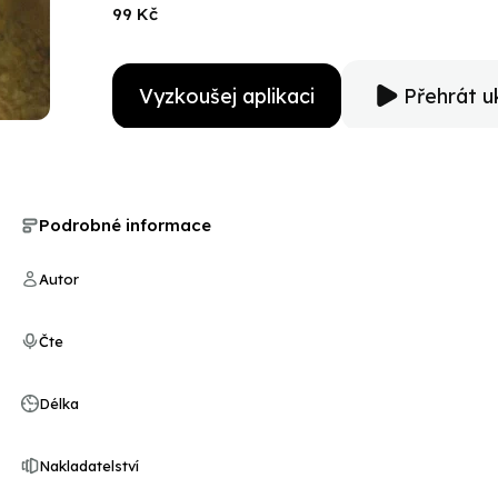
99 Kč
Vyzkoušej aplikaci
Přehrát u
Podrobné informace
Autor
Čte
Délka
Nakladatelství