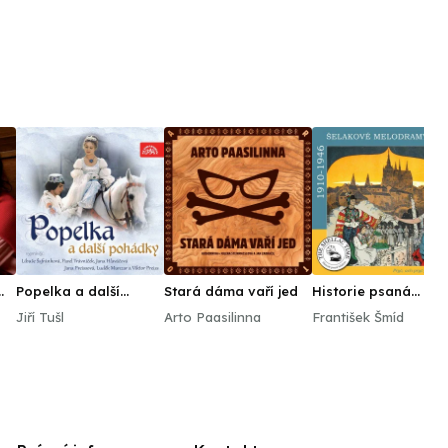
Popelka a další
Stará dáma vaří jed
Historie psaná
a
pohádky
šelakem - Pryč, ach
Jiří Tušl
Arto Paasilinna
František Šmíd
pryč je všechno.
Šelakové melodram