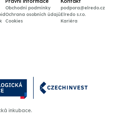
Právní informace
Kontakt
Obchodní podmínky
podpora@elredo.cz
oid
Ochrana osobních údajů
Elredo s.r.o.
k
Cookies
Kariéra
cká inkubace.