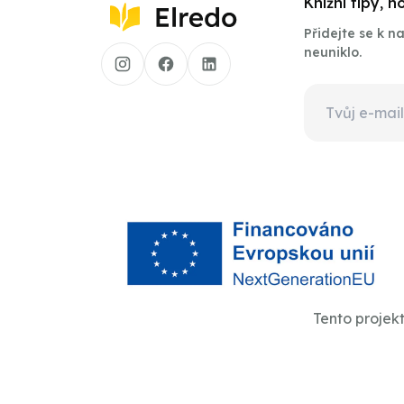
Knižní tipy, 
Přidejte se k 
neuniklo.
Tento projek