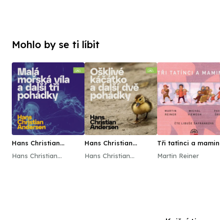
Mohlo by se ti líbit
Hans Christian
Hans Christian
Tři tatínci a mami
Andersen Malá
Andersen Ošklivé
Hans Christian
Hans Christian
Martin Reiner
mořská víla a další tři
káčátko a další dvě
Andersen
Andersen
pohádky
pohádky