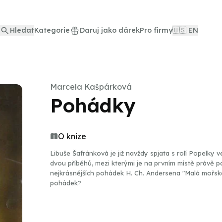
Hledat
Kategorie
Daruj jako dárek
Pro firmy
🇺🇸 EN
Marcela Kašpárková
Pohádky
O knize
Libuše Šafránková je již navždy spjata s rolí Popelky v
dvou příběhů, mezi kterými je na prvním místě právě 
nejkrásnějších pohádek H. Ch. Andersena "Malá mořská 
pohádek?