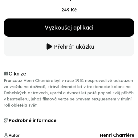
249 Kč
Vyzkoušej aplikaci
Přehrát ukázku
O knize
Francouz Henri Charrière byl v roce 1931 nespravedlivě odsouzen
za vraždu na doživotí, strávil dvanáct let v trestanecké kolonii na
Ďábelských ostrovech, uprchl a dvacet let poté popsal svůj příběh
v bestselleru, jehož filmová verze se Stevem McQueenem v titulní
roli obletěla svět.
Podrobné informace
Henri Charrière
Autor