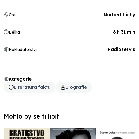
Norbert Lichý
Čte
6 h 31 min
Délka
Radioservis
Nakladatelství
Kategorie
Literatura faktu
Biografie
Mohlo by se ti líbit