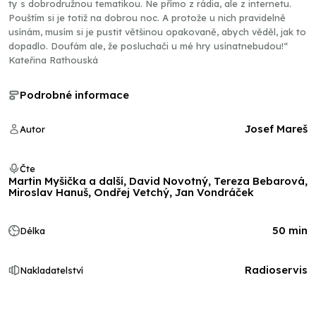
ty s dobrodružnou tematikou. Ne přímo z rádia, ale z internetu.
Pouštím si je totiž na dobrou noc. A protože u nich pravidelně
usínám, musím si je pustit většinou opakovaně, abych věděl, jak to
dopadlo. Doufám ale, že posluchači u mé hry usínatnebudou!“
Kateřina Rathouská
Podrobné informace
Josef Mareš
Autor
Čte
Martin Myšička a další, David Novotný, Tereza Bebarová,
Miroslav Hanuš, Ondřej Vetchý, Jan Vondráček
50 min
Délka
Radioservis
Nakladatelství