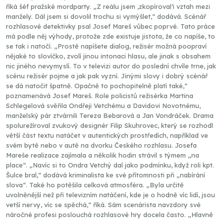
říká šéf pražské mordparty. „Z reálu jsem ‚zkopíroval‘i vztah mezi
manžely. Dál jsem si dovolil trochu si vymýšlet,“ dodává. Scénář
rozhlasové detektivky psal Josef Mareš vůbec poprvé. Tato práce
má podle něj výhody, protože zde existuje jistota, že co napíše, to
se tak i natočí. „Prostě napíšete dialog, režisér možná poopraví
nějaké to slovíčko, zvolí jinou intonaci hlasu, ale jinak s obsahem
nic jiného nevymyslí. To v televizi autor do poslední chvíle trne, jak
scénu režisér pojme a jak pak vyzní. Jinými slovy i dobrý scénář
se dá natočit špatně. Opačně to pochopitelně platí také,“
poznamenává Josef Mareš. Role policistů režisérka Martina
Schlegelová svěřila Ondřeji Vetchému a Davidovi Novotnému,
manželský pár ztvárnili Tereza Bebarová a Jan Vondráček. Drama
spolurežíroval zvukový designér Filip Skuhrovec, který se rozhodl
větší část textu natáčet v autentických prostředích, například ve
svém bytě nebo v autě na dvorku Českého rozhlasu. Josefa
Mareše realizace zajímala a několik hodin strávil s týmem „na
place“. „Navíc si to Ondra Vetchý dal jako podmínku, když roli kpt.
Šulce bral,“ dodává kriminalista ke své přítomnosti při „nabírání
slova“. Také ho potěšila celková atmosféra. „Byla určitě
uvolněnější než při televizním natáčení, kde je o hodně víc lidí, jsou
vetší nervy, víc se spěchá,“ říká. Sám scenárista navzdory své
náročné profesi poslouchá rozhlasové hry docela často. „Hlavně