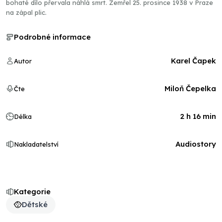
bohaté dílo přervala náhlá smrt. Zemřel 25. prosince 1938 v Praze
na zápal plic.
Podrobné informace
Karel Čapek
Autor
Miloň Čepelka
Čte
2 h 16 min
Délka
Audiostory
Nakladatelství
Kategorie
Dětské