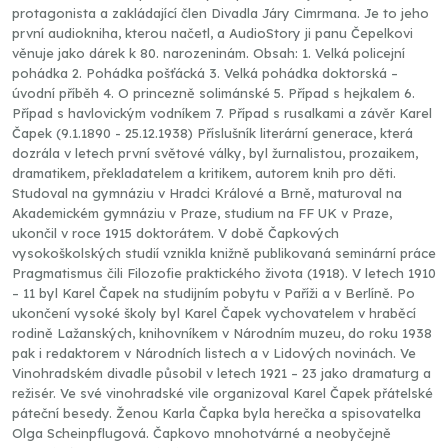
protagonista a zakládající člen Divadla Járy Cimrmana. Je to jeho
první audiokniha, kterou načetl, a AudioStory ji panu Čepelkovi
věnuje jako dárek k 80. narozeninám. Obsah: 1. Velká policejní
pohádka 2. Pohádka pošťácká 3. Velká pohádka doktorská –
úvodní příběh 4. O princezně solimánské 5. Případ s hejkalem 6.
Případ s havlovickým vodníkem 7. Případ s rusalkami a závěr Karel
Čapek (9.1.1890 - 25.12.1938) Příslušník literární generace, která
dozrála v letech první světové války, byl žurnalistou, prozaikem,
dramatikem, překladatelem a kritikem, autorem knih pro děti.
Studoval na gymnáziu v Hradci Králové a Brně, maturoval na
Akademickém gymnáziu v Praze, studium na FF UK v Praze,
ukončil v roce 1915 doktorátem. V době Čapkových
vysokoškolských studií vznikla knižně publikovaná seminární práce
Pragmatismus čili Filozofie praktického života (1918). V letech 1910
– 11 byl Karel Čapek na studijním pobytu v Paříži a v Berlíně. Po
ukončení vysoké školy byl Karel Čapek vychovatelem v hraběcí
rodině Lažanských, knihovníkem v Národním muzeu, do roku 1938
pak i redaktorem v Národních listech a v Lidových novinách. Ve
Vinohradském divadle působil v letech 1921 – 23 jako dramaturg a
režisér. Ve své vinohradské vile organizoval Karel Čapek přátelské
páteční besedy. Ženou Karla Čapka byla herečka a spisovatelka
Olga Scheinpflugová. Čapkovo mnohotvárné a neobyčejně