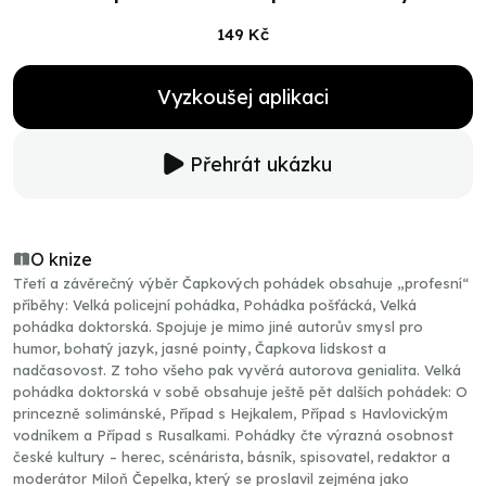
149 Kč
Vyzkoušej aplikaci
Přehrát ukázku
O knize
Třetí a závěrečný výběr Čapkových pohádek obsahuje „profesní“
příběhy: Velká policejní pohádka, Pohádka pošťácká, Velká
pohádka doktorská. Spojuje je mimo jiné autorův smysl pro
humor, bohatý jazyk, jasné pointy, Čapkova lidskost a
nadčasovost. Z toho všeho pak vyvěrá autorova genialita. Velká
pohádka doktorská v sobě obsahuje ještě pět dalších pohádek: O
princezně solimánské, Případ s Hejkalem, Případ s Havlovickým
vodníkem a Případ s Rusalkami. Pohádky čte výrazná osobnost
české kultury – herec, scénárista, básník, spisovatel, redaktor a
moderátor Miloň Čepelka, který se proslavil zejména jako