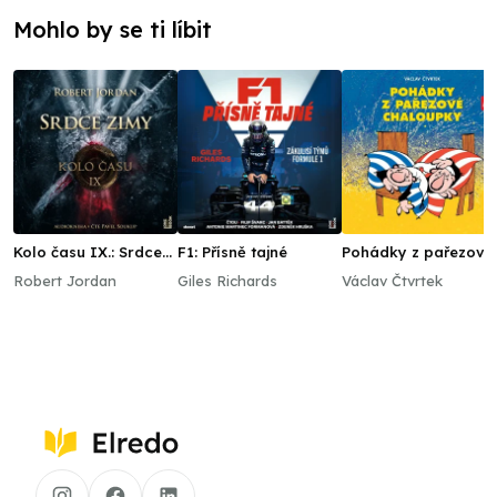
Mohlo by se ti líbit
Kolo času IX.: Srdce
F1: Přísně tajné
Pohádky z pařezové
zimy
chaloupky
Robert Jordan
Giles Richards
Václav Čtvrtek