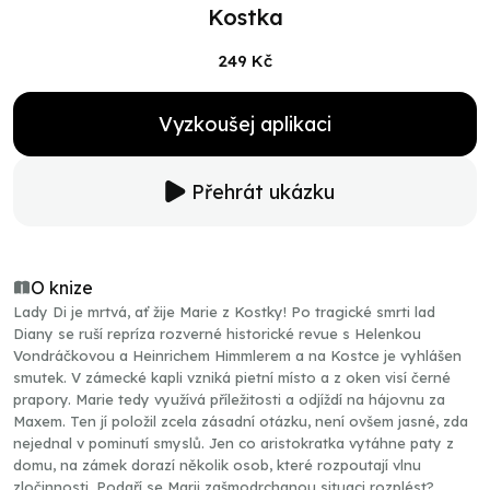
Kostka
249 Kč
Vyzkoušej aplikaci
Přehrát ukázku
O knize
Lady Di je mrtvá, ať žije Marie z Kostky! Po tragické smrti lad
Diany se ruší repríza rozverné historické revue s Helenkou
Vondráčkovou a Heinrichem Himmlerem a na Kostce je vyhlášen
smutek. V zámecké kapli vzniká pietní místo a z oken visí černé
prapory. Marie tedy využívá příležitosti a odjíždí na hájovnu za
Maxem. Ten jí položil zcela zásadní otázku, není ovšem jasné, zda
nejednal v pominutí smyslů. Jen co aristokratka vytáhne paty z
domu, na zámek dorazí několik osob, které rozpoutají vlnu
zločinnosti. Podaří se Marii zašmodrchanou situaci rozplést?