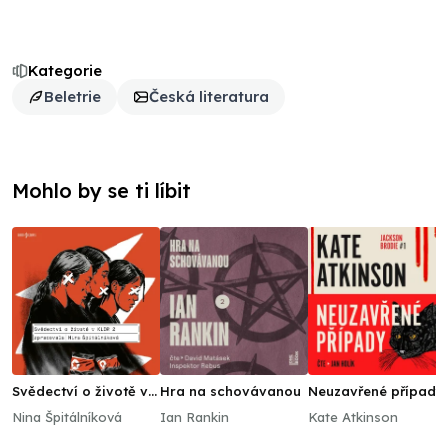
Kategorie
Beletrie
Česká literatura
Mohlo by se ti líbit
Svědectví o životě v
Hra na schovávanou
Neuzavřené případy
KLDR 2
Nina Špitálníková
Ian Rankin
Kate Atkinson