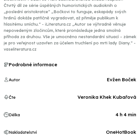
Čtvrtý díl ze série úspěšných humoristických audioknih o
„poslední aristokratce“ „Bočkovi to funguje, eskapády svých
hrdinů dokáže patřičně vygradovat, až přiměje publikum k
hlasitému smíchu.“ - iLiteratura.cz „Autor se výhradně věnuje
nepovedeným zločincům, které pronásleduje jedna smolná
příhoda za druhou. Vše je umocněno nestandardní situací – zámek
je pro veřejnost uzavřen za účelem truchlení po mrti lady Diany.“ -
vaseliteratura.cz
Podrobné informace
Evžen Boček
Autor
Veronika Khek Kubařová
Čte
4 h 4 min
Délka
OneHotBook
Nakladatelství