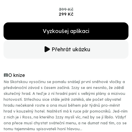
399 Kč
299 Kč
Vyzkoušej aplikaci
Přehrát ukázku
O knize
Na Skotskou vysočinu se pomalu snášejí první sněhové vločky a
předvánoční závod s časem začíná. Izzy se ani nesnilo, že zdědí
skutečný hrad. A teď je z ní hradní paní s velkými plány a mizivou
hotovostí. Střechou sice stále ještě zatéká, ale počet obyvatel
hradu nečekaně roste a ona musí během pár týdnů pro-měnit
hrad v kouzelný hotel. Naštěstí má k ruce pár pomocníků. Jed-ním
z nich je i Ross, na kterého Izzy myslí víc, než by se jí líbilo. Vždyť
ona přece musí chystat sváteční menu, a ne dumat nad tím, co se
tomu tajemnému spisovateli honí hlavou…