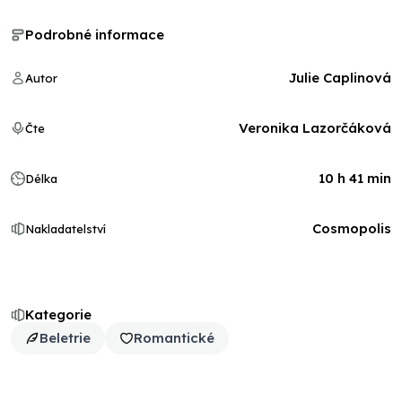
Podrobné informace
Julie Caplinová
Autor
Veronika Lazorčáková
Čte
10 h 41 min
Délka
Cosmopolis
Nakladatelství
Kategorie
Beletrie
Romantické