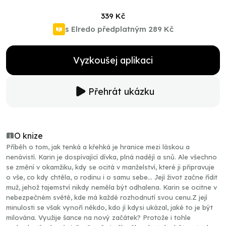
339 Kč
s Elredo předplatným
289 Kč
Vyzkoušej aplikaci
Přehrát ukázku
O knize
Příběh o tom, jak tenká a křehká je hranice mezi láskou a
nenávistí. Karin je dospívající dívka, plná nadějí a snů. Ale všechno
se změní v okamžiku, kdy se ocitá v manželství, které ji připravuje
o vše, co kdy chtěla, o rodinu i o samu sebe... Její život začne řídit
muž, jehož tajemství nikdy neměla být odhalena. Karin se ocitne v
nebezpečném světě, kde má každé rozhodnutí svou cenu.Z její
minulosti se však vynoří někdo, kdo jí kdysi ukázal, jaké to je být
milována. Využije šance na nový začátek? Protože i tohle