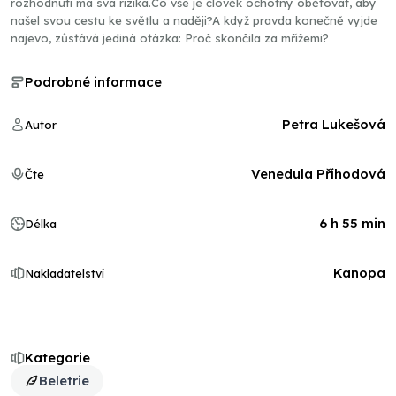
rozhodnutí má svá rizika.Co vše je člověk ochotný obětovat, aby
našel svou cestu ke světlu a naději?A když pravda konečně vyjde
najevo, zůstává jediná otázka: Proč skončila za mřížemi?
Podrobné informace
Petra Lukešová
Autor
Venedula Příhodová
Čte
6 h 55 min
Délka
Kanopa
Nakladatelství
Kategorie
Beletrie