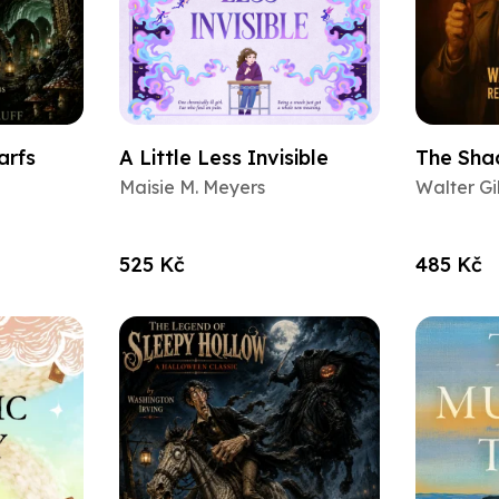
arfs
A Little Less Invisible
The Sha
Maisie M. Meyers
Walter G
525 Kč
485 Kč