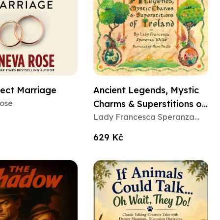
fect Marriage
Ancient Legends, Mystic
ose
Charms & Superstitions of
Ireland
Lady Francesca Speranza
Wilde
629 Kč