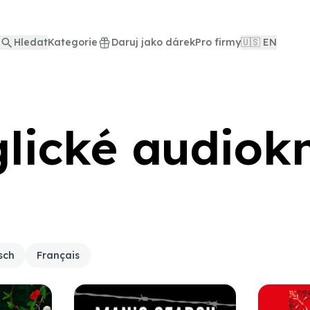
Hledat
Kategorie
Daruj jako dárek
Pro firmy
🇺🇸 EN
lické audiok
sch
Français