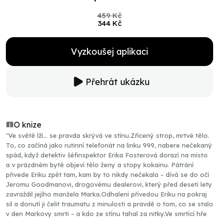
459 Kč
344 Kč
Vyzkoušej aplikaci
Přehrát ukázku
O knize
"Ve světě lží… se pravda skrývá ve stínu.Zřícený strop, mrtvé tělo.
To, co začíná jako rutinní telefonát na linku 999, nabere nečekaný
spád, když detektiv šéfinspektor Erika Fosterová dorazí na místo
a v prázdném bytě objeví tělo ženy a stopy kokainu. Pátrání
přivede Eriku zpět tam, kam by to nikdy nečekala – dívá se do očí
Jeromu Goodmanovi, drogovému dealerovi, který před deseti lety
zavraždil jejího manžela Marka.Odhalení přivedou Eriku na pokraj
sil a donutí ji čelit traumatu z minulosti a pravdě o tom, co se stalo
v den Markovy smrti – a kdo ze stínu tahal za nitky.Ve smrtící hře