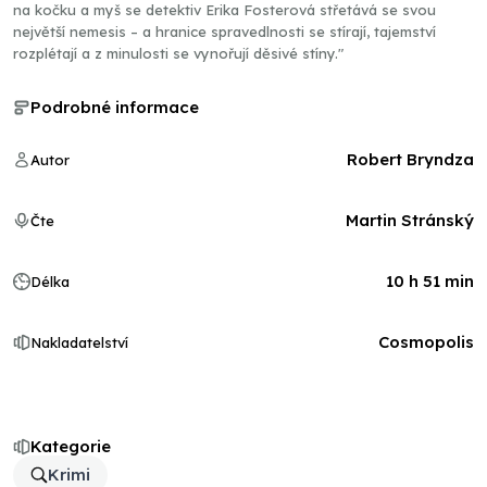
na kočku a myš se detektiv Erika Fosterová střetává se svou
největší nemesis – a hranice spravedlnosti se stírají, tajemství
rozplétají a z minulosti se vynořují děsivé stíny."
Podrobné informace
Robert Bryndza
Autor
Martin Stránský
Čte
10 h 51 min
Délka
Cosmopolis
Nakladatelství
Kategorie
Krimi