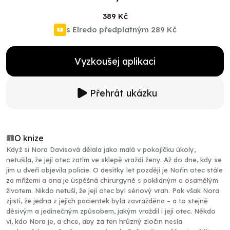
389 Kč
s Elredo předplatným
289 Kč
Vyzkoušej aplikaci
Přehrát ukázku
O knize
Když si Nora Davisová dělala jako malá v pokojíčku úkoly,
netušila, že její otec zatím ve sklepě vraždí ženy. Až do dne, kdy se
jim u dveří objevila policie. O desítky let později je Nořin otec stále
za mřížemi a ona je úspěšná chirurgyně s poklidným a osamělým
životem. Nikdo netuší, že její otec byl sériový vrah. Pak však Nora
zjistí, že jedna z jejích pacientek byla zavražděna – a to stejně
děsivým a jedinečným způsobem, jakým vraždil i její otec. Někdo
ví, kdo Nora je, a chce, aby za ten hrůzný zločin nesla