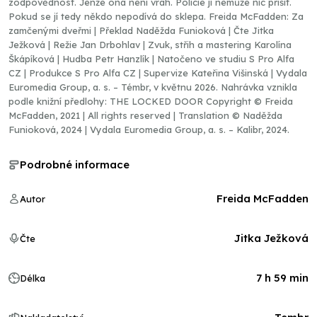
zodpovědnost. Jenže ona není vrah. Policie jí nemůže nic přišít.
Pokud se jí tedy někdo nepodívá do sklepa. Freida McFadden: Za
zamčenými dveřmi | Překlad Naděžda Funioková | Čte Jitka
Ježková | Režie Jan Drbohlav | Zvuk, střih a mastering Karolína
Škápíková | Hudba Petr Hanzlík | Natočeno ve studiu S Pro Alfa
CZ | Produkce S Pro Alfa CZ | Supervize Kateřina Višinská | Vydala
Euromedia Group, a. s. – Témbr, v květnu 2026. Nahrávka vznikla
podle knižní předlohy: THE LOCKED DOOR Copyright © Freida
McFadden, 2021 | All rights reserved | Translation © Naděžda
Funioková, 2024 | Vydala Euromedia Group, a. s. – Kalibr, 2024.
Podrobné informace
Freida McFadden
Autor
Jitka Ježková
Čte
7 h 59 min
Délka