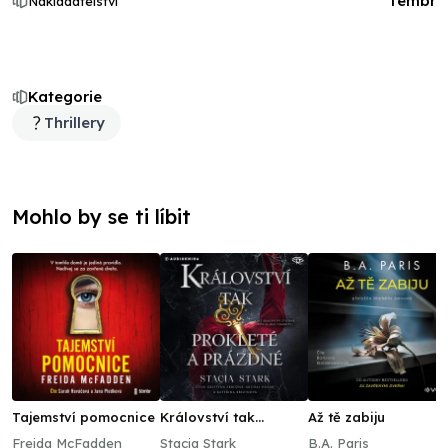
Tembr
Nakladatelství
Kategorie
Thrillery
Mohlo by se ti líbit
Tajemství pomocnice
Království tak
Až tě zabiju
prokleté a prázdné
Freida McFadden
Stacia Stark
B.A. Paris