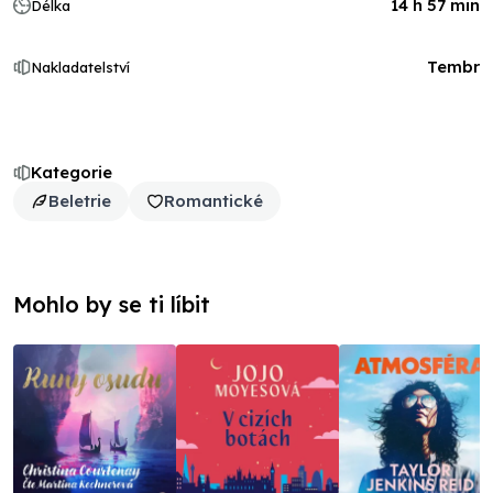
14 h 57 min
Délka
Tembr
Nakladatelství
Kategorie
Beletrie
Romantické
Mohlo by se ti líbit