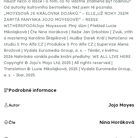
naučit něco o lásce i o tom, co to vlastně znamená být rodinou?
Od autorky kultovního bestselleru Než jsem tě poznala.
„MOYESOVÁ JE KRÁLOVNA DOJÁKŮ.“ – ELLE„UŽ ROKY JSEM
ZARYTÁ FANYNKA JOJO MOYESOVÉ!“ – REESE
WITHERSPOONJojo Moyesová: Plný dům | Překlad Lucie
Mikolajková | Čte Nina Horáková | Režie Jan Drbohlav | Zvuk, střih
a mastering Karolína Škápíková | Hudba Darek Král | Natočeno ve
studiu S Pro Alfa CZ | Produkce S Pro Alfa CZ | Supervize Alena
Brožová | Vydala Euromedia Group, a. s. – Témbr, v květnu
2026.Nahrávka vznikla podle knižní předlohy: WE ALL LIVE HERE
Copyright © Jojo’s Mojo Ltd, 2025 | All rights reserved |
Translation © Lucie Mikolajková, 2025 | Vydala Euromedia Group,
a. s. – Ikar, 2025.
Podrobné informace
Jojo Moyes
Autor
Nina Horáková
Čte