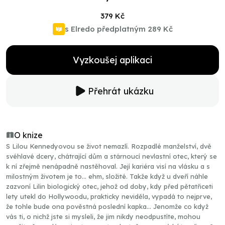
379 Kč
s Elredo předplatným
289 Kč
Vyzkoušej aplikaci
Přehrát ukázku
O knize
S Lilou Kennedyovou se život nemazlí. Rozpadlé manželství, dvě
svéhlavé dcery, chátrající dům a stárnoucí nevlastní otec, který se
k ní zřejmě nenápadně nastěhoval. Její kariéra visí na vlásku a s
milostným životem je to… ehm, složité. Takže když u dveří náhle
zazvoní Lilin biologický otec, jehož od doby, kdy před pětatřiceti
lety utekl do Hollywoodu, prakticky neviděla, vypadá to nejprve,
že tohle bude ona pověstná poslední kapka… Jenomže co když
vás ti, o nichž jste si mysleli, že jim nikdy neodpustíte, mohou