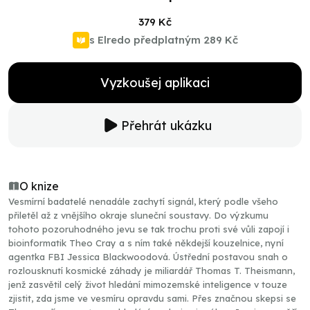
379 Kč
s Elredo předplatným
289 Kč
Vyzkoušej aplikaci
Přehrát ukázku
O knize
Vesmírní badatelé nenadále zachytí signál, který podle všeho
přiletěl až z vnějšího okraje sluneční soustavy. Do výzkumu
tohoto pozoruhodného jevu se tak trochu proti své vůli zapojí i
bioinformatik Theo Cray a s ním také někdejší kouzelnice, nyní
agentka FBI Jessica Blackwoodová. Ústřední postavou snah o
rozlousknutí kosmické záhady je miliardář Thomas T. Theismann,
jenž zasvětil celý život hledání mimozemské inteligence v touze
zjistit, zda jsme ve vesmíru opravdu sami. Přes značnou skepsi se