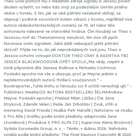
Theo uvolí pomoct mu s hledáním zdroje signálu a Jessicu pověří
úkolem vyšetřit, co nebo kdo stojí za podezřelým úmrtím jistého
vědce v hotelu. S tím, jak se obě pátrání nečekaně sbíhají, se
objevují i podivné souvislosti kolem vzkazů z kosmu, například vize
autora vědeckofantastických románů ze 70. let nebo tělo
astronauta nalezené ve starověké hrobce. Čím hlouběji se Theo s
Jessicou noří do Theismannovy minulosti, tím více sílí jejich
fascinace oním signálem. Jaká další nebezpečí ještě pátrání
skrývá? Přijde na to, do jak neprobádaných vod jsou Theo a
Jessica ochotni vstoupit.DOKTOR THEO CRAY A AGENTKA FBI
JESSICA BLACKWOODOVÁ OPĚT SPOLU!„Mix vědy, napětí a
intrik připomíná díla Jamese Rollinse a Michaela Crichtona.
Poslední epocha má vše a ukazuje, proč je Mayne jedním z
nejtalentovanějších autorů thrillerů současnosti.“ –
Bookreporter„Tuhle knihu si fanoušci sci-fi určitě nenechají ujít.“ –
Publishers WeeklyOD AUTORA BESTSELLERU ŠELMAAndrew
Mayne: Poslední epocha | Překlad Milan Lžička | Čte Jana
Stryková, Zdeněk Velen | Režie Jan Drbohlav | Zvuk, střih a
mastering David Pravda | Hudba Petr Hanzlík | Natočeno ve studiu
S Pro Alfa | Grafiku podle knižní předlohy adaptovala Jana
Lhotáková | Produkce S PRO ALFA CZ | Supervize Alena Brožová |
Vydala Euromedia Group, a. s. – Témbr, v dubnu 2026. Nahrávka
vznikla podle knižní předlohy: The Final Equinox Copyright © 2022