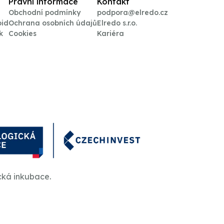
Právní informace
Kontakt
Obchodní podmínky
podpora@elredo.cz
oid
Ochrana osobních údajů
Elredo s.r.o.
k
Cookies
Kariéra
cká inkubace.