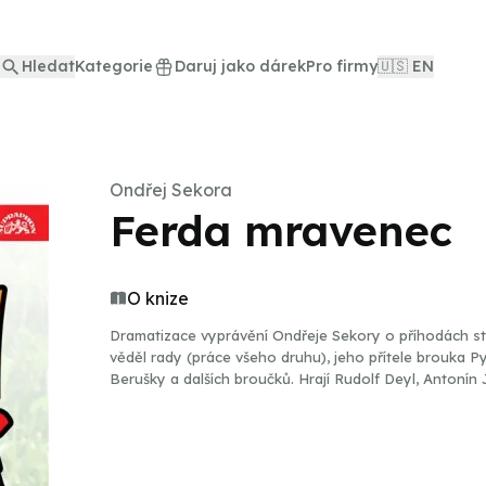
Hledat
Kategorie
Daruj jako dárek
Pro firmy
🇺🇸 EN
Ondřej Sekora
Ferda mravenec
O knize
Dramatizace vyprávění Ondřeje Sekory o příhodách st
věděl rady (práce všeho druhu), jeho přítele brouka Py
Berušky a dalších broučků. Hrají Rudolf Deyl, Antonín Je