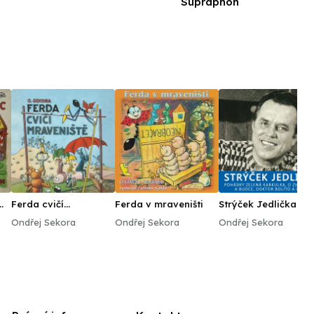
Supraphon
Ferda cvičí
Ferda v mraveništi
Strýček Jedlička -
mraveniště
Pohádky Zelená
Ondřej Sekora
Ondřej Sekora
Ondřej Sekora
Karkulka, O
zvířátkách a budce,
Doktor Bolíto a dalš