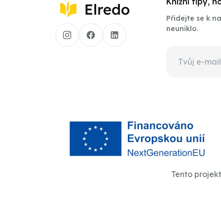
Knižní tipy, 
Přidejte se k 
neuniklo.
Tento projek