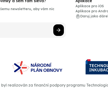
novinky a sem tam sleva?
Aplikace
Aplikace pro iOS
našemu newsletteru, aby vám nic
Aplikace pro Andr
Daruj jako dáre
t byl realizován za finanční podpory programu Technologi