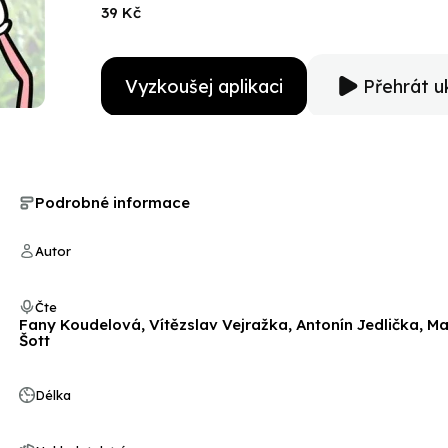
39 Kč
Vyzkoušej aplikaci
Přehrát u
Podrobné informace
Autor
Čte
Fany Koudelová, Vítězslav Vejražka, Antonín Jedlička, Mar
Šott
Délka