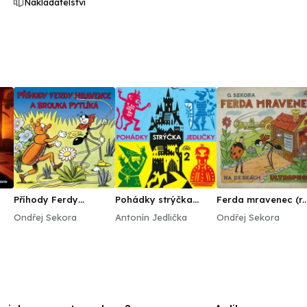
Nakladatelství
Příhody Ferdy
Pohádky strýčka
Ferda mravenec (r.
Mravence a brouka
Jedličky 2.
1940)
Ondřej Sekora
Antonín Jedlička
Ondřej Sekora
Pytlíka