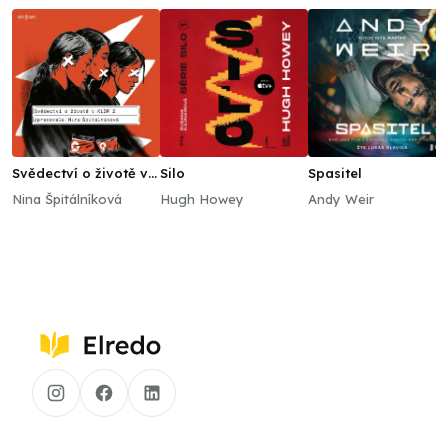
Svědectví o životě v
Silo
Spasitel
KLDR 2
Nina Špitálníková
Hugh Howey
Andy Weir