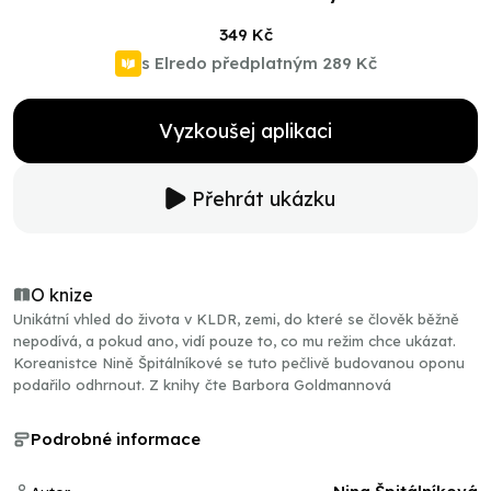
349 Kč
s Elredo předplatným
289 Kč
Vyzkoušej aplikaci
Přehrát ukázku
O knize
Unikátní vhled do života v KLDR, zemi, do které se člověk běžně
nepodívá, a pokud ano, vidí pouze to, co mu režim chce ukázat.
Koreanistce Nině Špitálníkové se tuto pečlivě budovanou oponu
podařilo odhrnout. Z knihy čte Barbora Goldmannová
Podrobné informace