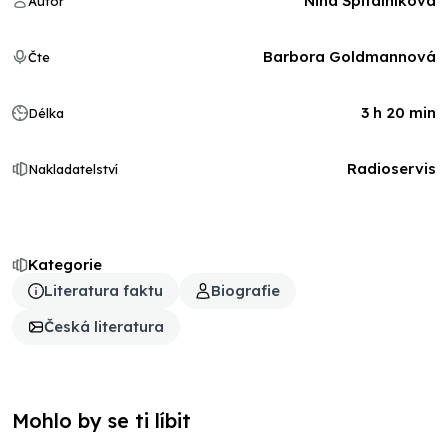
Nina Špitálníková
Autor
Barbora Goldmannová
Čte
3 h 20 min
Délka
Radioservis
Nakladatelství
Kategorie
Literatura faktu
Biografie
Česká literatura
Mohlo by se ti líbit