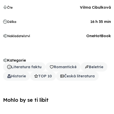
Vilma Cibulková
Čte
16 h 35 min
Délka
OneHotBook
Nakladatelství
Kategorie
Literatura faktu
Romantické
Beletrie
Historie
TOP 10
Česká literatura
Mohlo by se ti líbit