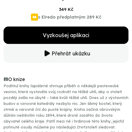
349 Kč
s Elredo předplatným
289 Kč
Vyzkoušej aplikaci
Přehrát ukázku
O knize
Podtitul knihy lapidárně shrnuje příběh o někdejší pastevecké
vesnici, která vystavěla svůj rozkvět na těžbě uhlí, aby o století
později zašla na úbytě – také kvůli těžbě uhlí. Dnes už z výstavních
budov a vznosné katedrály nezbylo nic. Jen šikmý kostel, který
strmě a varovně ční do pusté krajiny. Kniha začíná obrovským
důlním neštěstím roku 1894, které drsně zasáhlo do života
obyvatel celého kraje. Patří mezi ně i hrdinové této knihy, jejichž
pohnuté osudy můžeme po následující čtvrtstoletí sledovat.