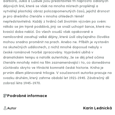
Barbora, Julka a Ludwik jsou představiteli tří naprosto odlišných
dějových linií, které se však na mnoha místech proplétají a
vytvářejí plastický obraz polozapomenutých časů, jejichž drsnost
je pro dnešního čtenáře v mnoha ohledech téměř
nepředstavitelná. Každý z hrdinů čelí životním výzvám po svém:
někdo se jim trpně poddává, jiný se snaží uchopit šance, které mu
kvasící doba nabízí. Do všech osudů však opakovaně a
nemilosrdně zasahují velké dějiny, které úsilí obyčejného člověka
mohou snadno proměnit na prach. Anebo ne. Příběh je vystavěn
na skutečných událostech, z nichž mnohé doposud nebyly v
české románově tvorbě zpracovány. Vyprávění ubíhá v
dramatickém tempu a natolik autenticky, že se děj před očima
čtenáře mnohdy mění na film zaznamenávající i to, co donedávna
zůstávalo skryto ve třinácté komnatě české historie. Kniha je
prvním dílem plánované trilogie. V současnosti autorka pracuje na
svazku druhém, který zahrne období let 1921–1945. Závěrečný díl
zobrazí léta 1945–1970.
Podrobné informace
Karin Lednická
Autor