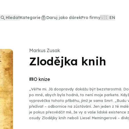
Hledat
Kategorie
Daruj jako dárek
Pro firmy
🇺🇸 EN
Markus Zusak
Zlodějka knih
O knize
„Věřte mi. Já doopravdy dokážu být bezstarostná. Doká
po mně, abych byla hodná, to není moje parketa. Když 
vypravěčka tohoto příběhu, jímž je sama Smrt. „Budu 
přežívat – odbornice na zůstávání. Jen jeden z té mal
je pokus přesvědčit mě, že vy a vaše lidské existence za
osudy Zlodějky knih neboli Liesel Memingerové – dívk
putuje ke svým pěstounům a snaží se v rostoucím chao