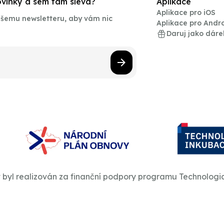
novinky a sem tam sleva?
Aplikace
Aplikace pro iOS
našemu newsletteru, aby vám nic
Aplikace pro Andr
Daruj jako dáre
t byl realizován za finanční podpory programu Technologi