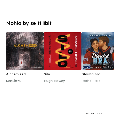
Mohlo by se ti líbit
Alchemised
Silo
Dlouhá hra
SenLinYu
Hugh Howey
Rachel Reid