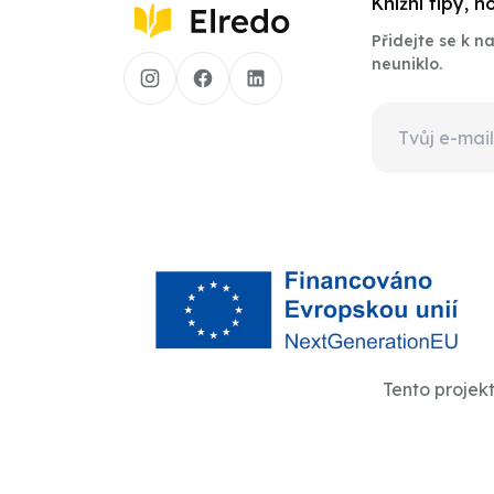
Knižní tipy, 
Přidejte se k 
neuniklo.
Tento projek