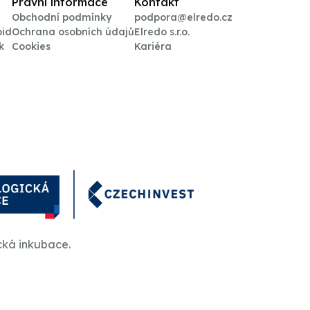
Právní informace
Kontakt
Obchodní podmínky
podpora@elredo.cz
oid
Ochrana osobních údajů
Elredo s.r.o.
k
Cookies
Kariéra
cká inkubace.