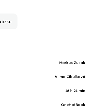
žie Brian Percival, 2013) s Geoffrey Rushem a Emily
kázku
Markus Zusak
Vilma Cibulková
16 h 21 min
OneHotBook