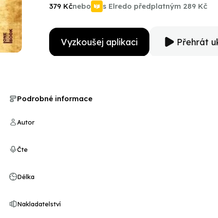
vám. Podle románu vznikla rovněž filmová adaptace (re
379 Kč
nebo
s Elredo předplatným
289 Kč
Watson v hlavních rolích.
Vyzkoušej aplikaci
Přehrát u
Podrobné informace
Autor
Čte
Délka
Nakladatelství