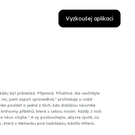
Vyzkoušej aplikaci
žu být přátelská. Příjemná. Přívětivá. Ale nechtějte
nic, jsem aspoň spravedlivá,“ prohlašuje o sobě
vám povídat o jedné z těch, kdo dokážou neustále
é knihovny příběhů, které s sebou nosím. Každý z nich
 něco stojíte.“ A vy poslouchejte, abyste zjistili, co
y, která v Německu pod nadvládou Adolfa Hitlera
su a zmaru najít nějaký smysl – prozradí o lidech