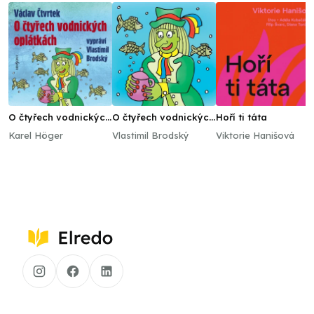
O čtyřech vodnických
O čtyřech vodnických
Hoří ti táta
oplátkách (1975)
oplátkách
Karel Höger
Vlastimil Brodský
Viktorie Hanišová