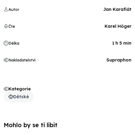
Jan Karafiát
Autor
Karel Höger
Čte
1 h 5 min
Délka
Supraphon
Nakladatelství
Kategorie
Dětské
Mohlo by se ti líbit