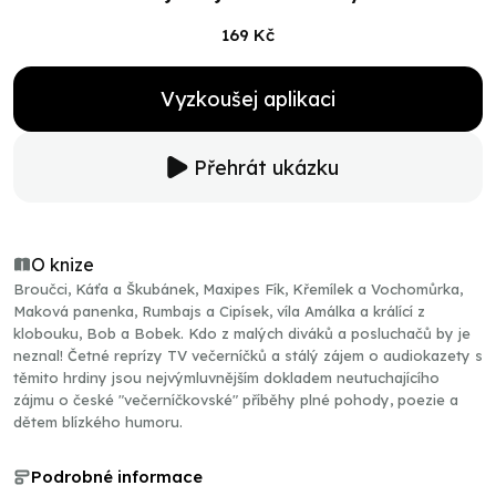
169 Kč
Vyzkoušej aplikaci
Přehrát ukázku
O knize
Broučci, Káťa a Škubánek, Maxipes Fík, Křemílek a Vochomůrka,
Maková panenka, Rumbajs a Cipísek, víla Amálka a králící z
klobouku, Bob a Bobek. Kdo z malých diváků a posluchačů by je
neznal! Četné reprízy TV večerníčků a stálý zájem o audiokazety s
těmito hrdiny jsou nejvýmluvnějším dokladem neutuchajícího
zájmu o české "večerníčkovské" příběhy plné pohody, poezie a
dětem blízkého humoru.
Podrobné informace