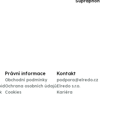
Supraphon
Právní informace
Kontakt
Obchodní podmínky
podpora@elredo.cz
oid
Ochrana osobních údajů
Elredo s.r.o.
k
Cookies
Kariéra