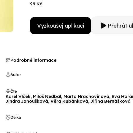
99 Kč
Vyzkoušej aplikaci
Přehrát u
Podrobné informace
Autor
Čte
Karel Vlček, Miloš Nedbal, Marta Hrachovinová, Eva Hořán
Jindra Janoušková, Věra Kubánková, Jiřina Bernášková
Délka