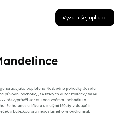
Vyzkoušej aplikaci
Mandelince
a generací, jako popletené Nezbedné pohádky Josefa
ná původní báchorky, ze kterých autor rošťácky vyšel
u 1977 převyprávěl Josef Lada známou pohádku o
o, že ho unesla liška a s malými liščaty v doupěti
dědeček s babičkou pro neposlušného vnoučka nijak