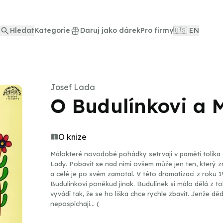
Hledat
Kategorie
Daruj jako dárek
Pro firmy
🇺🇸 EN
Josef Lada
O Budulínkovi a 
O knize
Málokteré novodobé pohádky setrvají v paměti tolik
Lady. Pobavit se nad nimi ovšem může jen ten, který z
a celé je po svém zamotal. V této dramatizaci z rok
Budulínkovi poněkud jinak. Budulínek si málo dělá z toh
vyvádí tak, že se ho liška chce rychle zbavit. Jenže 
nepospíchají... (