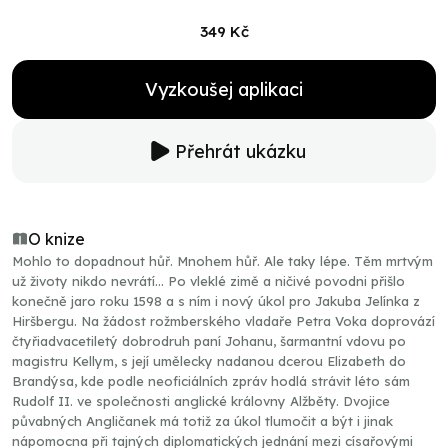
349 Kč
Vyzkoušej aplikaci
Přehrát ukázku
O knize
Mohlo to dopadnout hůř. Mnohem hůř. Ale taky lépe. Těm mrtvým
už životy nikdo nevrátí… Po vleklé zimě a ničivé povodni přišlo
konečně jaro roku 1598 a s ním i nový úkol pro Jakuba Jelínka z
Hiršbergu. Na žádost rožmberského vladaře Petra Voka doprovází
čtyřiadvacetiletý dobrodruh paní Johanu, šarmantní vdovu po
magistru Kellym, s její umělecky nadanou dcerou Elizabeth do
Brandýsa, kde podle neoficiálních zpráv hodlá strávit léto sám
Rudolf II. ve společnosti anglické královny Alžběty. Dvojice
půvabných Angličanek má totiž za úkol tlumočit a být i jinak
nápomocna při tajných diplomatických jednání mezi císařovými