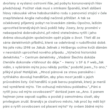
dvořany a vyslanci ostrovní říše, jež pobytu korunovaných hlav
předcházejí. Počítat však musí s intrikami Španělů, kteří sblížení
hlavy rakouské větve habsburského rodu s panovnicí stojící v čele
znepřátelené Anglie nehodlají nečinně přihlížet. A tak se
očekávaný příjemný pobyt na loveckém zámku Opočno, ležícím
uprostřed brandýských lesů poblíž řeky Jizery, brzy promění v
nebezpečné dobrodružství, při němž statečnému rytíři i jeho
dvěma okouzlujícím společnicím opět půjde o život. Třetí díl ze
série detektivních příběhů, které se odehrávají v rudolfínské době.
Na jaře roku 1598 se Jakub Jelínek z Hiršbergu ocitne kvůli dámám
v nesnázích uprostřed nového případu. „Výtečná historická
detektivka.“ – Centrum detektivky „Vladimír Šlechta dokáže
čtenáře dokonale vtáhnout do děje.“ – Henry´s SF & F web„Jak
vidím, s vybíráním mýta jsou někdy potíže,“ podotkl jsem.„To ano,“
přikývl písař Matějíček. „Mnozí pánové ze stavu panského i
rytířského dovolují handlířům, aby přes most jezdili s jejich
průvodními listy. Od handlířů si pak berou poplatek, který je menší
než vyměřené mýto. Tím ochuzují městskou pokladnu.“„Páni a
rytíři jsou od mýta osvobozeni?“ dotázal jsem se.„Ano. S panem
hejtman jsme sepsali supliku a poslali ji samotnému císaři, aby
privilegium zrušil. Brandýs je císařovo město, tak proč by měli být
páni a rytíři osvobozeni od placení mýta? Vy ovšem žádné mýto