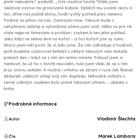
platit nebudete,“ podotkl. „Jste císařovi hosté.“Stále jsem
sledoval cizince na grošované kobyle. Výběrčí mu uvolnil cestu a
ten, dříve než pobídl klisnu, hodil rychlý pohled přes rameno.
Podíval se přímo na nás. Zamrazilo mne. Takové muže s
nehybnými obličeji a vyhaslýma očima jsem znal. Válka se pro ně
stala nejprve řemeslem a posléze i zvykem.A ten jeho pohled...
Jako když se šelma dívá na kořist – a tou kořistí jste vy sami.
Skoro jsem měl pocit, že ví, kdo jsme. Že nás odhaduje a hodnotí,
jestli budeme vzdorovat.Setkání s někým takovým vám dokáže
pokazit den, i když se s ním jen letmo minete. Pokusil jsem si
namluvit, že už ho v životě neuvidím, tušil jsem však, že se s ním
brzy znovu setkám. A možná i střetnu se zbraní v ruce.Jak říkával
dědeček: události vrhají svůj stín dopředu. Náhodné setkání s
černě oděným vojákem bylo právě takovým stínem. – ukázka z
knihy
Podrobné informace
Vladimír Šlechta
Autor
Marek Lambora
Čte