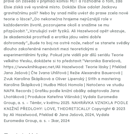
právě on zasedá v přijímací komisi MIT a rozhodne o tom, zda
Elsie získá své vysněné místo. Dokáže Elsie odolat Jackovu
gravitačnímu poli? Nebo by snad měla uvést do praxe zcela nové
teorie o lásce?„Do nekonečna hrajeme nejrůznější role v
každodenním životě, pozorujeme okolí a snažíme se mu
přizpůsobit.“„Vzrušující svět fyziků. Ali Hazelwood opět ukazuje,
že akademické prostředí a erotika jdou velmi dobře
dohromady“„Bude to boj na ostré nože, neboť se stanete svědky
dlouho zakořeněné nenávisti mezi teoretickými a
experimentálními fyziky. Pokud jste viděli pár dílů seriálu Teorie
velkého třesku, dokážete si to představit.“Veronika Barešová,
https://www.knihkupec.net/Ali Hazelwood: Teorie lásky | Překlad
Jana Jašová | Čte Ivana Uhlířová | Režie Alexandra Bauerová |
Zvuk Karolína Škápíková a Oliver Lipenský | Střih a mastering
Karolína Škápíková | Hudba Miloš Homola | Natočeno ve studiu
NAPA Records | Grafiku podle knižní obálky adaptovala Jana
Lhotáková | Produkce Kateřina Višinská | Vydala Euromedia
Group, a. s. – Témbr, v květnu 2025. NAHRÁVKA VZNIKLA PODLE
KNIŽNÍ PŘEDLOHY: LOVE, THEORETICALLY Copyright © 2023
by Ali Hazelwood, Překlad © Jana Jašová, 2024, Vydala
Euromedia Group, a. s. – Ikar, 2024