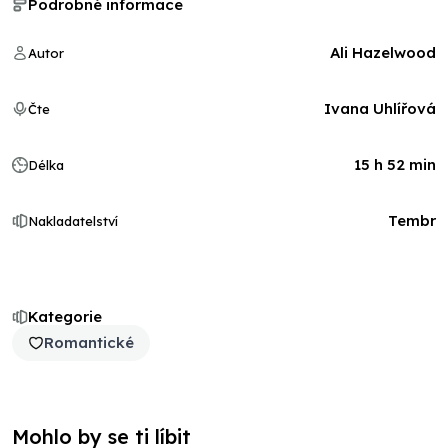
Podrobné informace
Ali Hazelwood
Autor
Ivana Uhlířová
Čte
15 h 52 min
Délka
Tembr
Nakladatelství
Kategorie
Romantické
Mohlo by se ti líbit