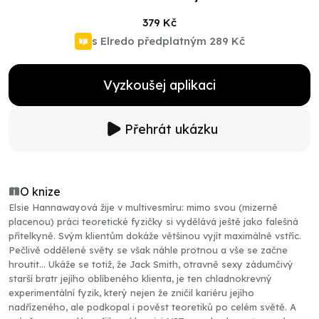
379 Kč
s Elredo předplatným
289 Kč
Vyzkoušej aplikaci
Přehrát ukázku
O knize
Elsie Hannawayová žije v multivesmíru: mimo svou (mizerně
placenou) práci teoretické fyzičky si vydělává ještě jako falešná
přítelkyně. Svým klientům dokáže většinou vyjít maximálně vstříc.
Pečlivě oddělené světy se však náhle protnou a vše se začne
hroutit… Ukáže se totiž, že Jack Smith, otravně sexy zádumčivý
starší bratr jejího oblíbeného klienta, je ten chladnokrevný
experimentální fyzik, který nejen že zničil kariéru jejího
nadřízeného, ale podkopal i pověst teoretiků po celém světě. A