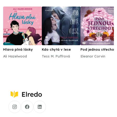
Hlava plná lásky
Kdo chytá v lese
Pod jednou střechou
Ali Hazelwood
Tess M. Puffrová
Eleanor Corvin