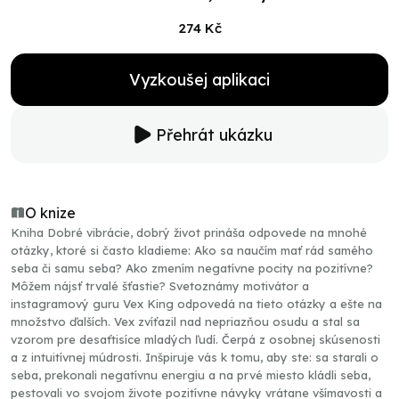
274 Kč
Vyzkoušej aplikaci
Přehrát ukázku
O knize
Kniha Dobré vibrácie, dobrý život prináša odpovede na mnohé
otázky, ktoré si často kladieme: Ako sa naučím mať rád samého
seba či samu seba? Ako zmením negatívne pocity na pozitívne?
Môžem nájsť trvalé šťastie? Svetoznámy motivátor a
instagramový guru Vex King odpovedá na tieto otázky a ešte na
množstvo ďalších. Vex zvíťazil nad nepriazňou osudu a stal sa
vzorom pre desaťtisíce mladých ľudí. Čerpá z osobnej skúsenosti
a z intuitívnej múdrosti. Inšpiruje vás k tomu, aby ste: sa starali o
seba, prekonali negatívnu energiu a na prvé miesto kládli seba,
pestovali vo svojom živote pozitívne návyky vrátane všímavosti a