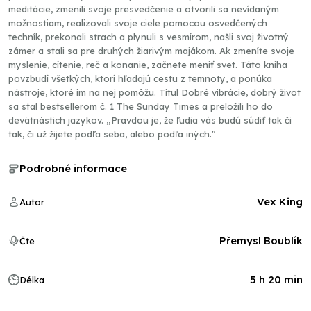
meditácie, zmenili svoje presvedčenie a otvorili sa nevídaným
možnostiam, realizovali svoje ciele pomocou osvedčených
techník, prekonali strach a plynuli s vesmírom, našli svoj životný
zámer a stali sa pre druhých žiarivým majákom. Ak zmeníte svoje
myslenie, cítenie, reč a konanie, začnete meniť svet. Táto kniha
povzbudí všetkých, ktorí hľadajú cestu z temnoty, a ponúka
nástroje, ktoré im na nej pomôžu. Titul Dobré vibrácie, dobrý život
sa stal bestsellerom č. 1 The Sunday Times a preložili ho do
devätnástich jazykov. „Pravdou je, že ľudia vás budú súdiť tak či
tak, či už žijete podľa seba, alebo podľa iných."
Podrobné informace
Vex King
Autor
Přemysl Boublík
Čte
5 h 20 min
Délka