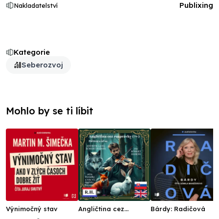
Publixing
Nakladatelství
Kategorie
Seberozvoj
Mohlo by se ti líbit
Výnimočný stav
Angličtina cez
Bárdy: Radičová
rozprávky (7+)