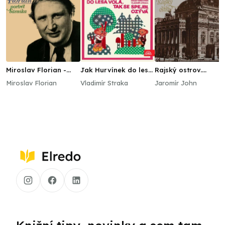
Miroslav Florian -
Jak Hurvínek do lesa
Rajský ostrov.
Portrét básníka
volá, tak se Spejbl
Vyprávění o požáru 
Miroslav Florian
Vladimír Straka
Jaromír John
ozývá
stavbě Národního
divadla - vybrané
kapitoly