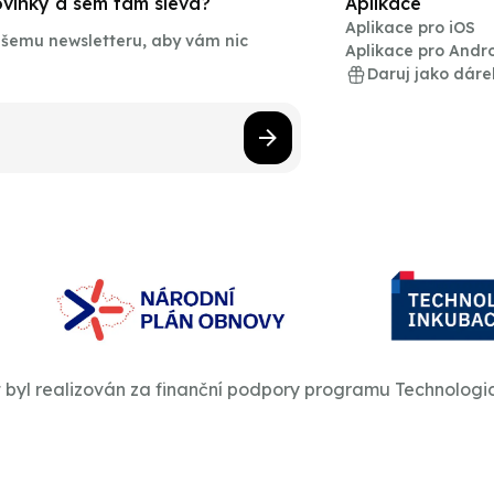
novinky a sem tam sleva?
Aplikace
Aplikace pro iOS
našemu newsletteru, aby vám nic
Aplikace pro Andr
Daruj jako dáre
t byl realizován za finanční podpory programu Technologi