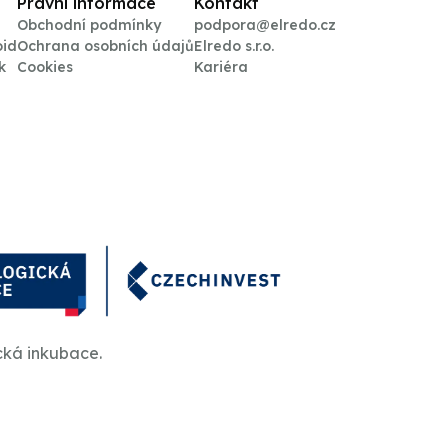
Právní informace
Kontakt
Obchodní podmínky
podpora@elredo.cz
oid
Ochrana osobních údajů
Elredo s.r.o.
k
Cookies
Kariéra
cká inkubace.