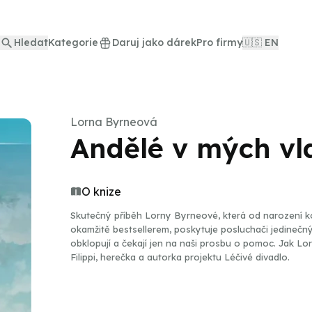
Hledat
Kategorie
Daruj jako dárek
Pro firmy
🇺🇸 EN
Lorna Byrneová
Andělé v mých vl
O knize
Skutečný příběh Lorny Byrneové, která od narození ko
okamžitě bestsellerem, poskytuje posluchači jedinečn
obklopují a čekají jen na naši prosbu o pomoc. Jak Lorn
Filippi, herečka a autorka projektu Léčivé divadlo.