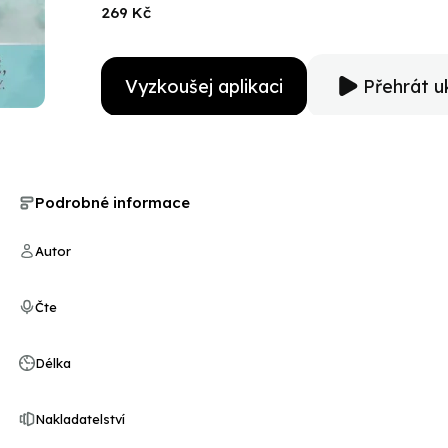
269 Kč
Vyzkoušej aplikaci
Přehrát u
Podrobné informace
Autor
Čte
Délka
Nakladatelství