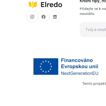
Knižní tipy, 
Přidejte se k 
neuniklo.
Tento projek