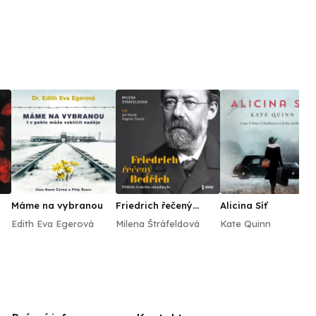
Máme na vybranou
Friedrich řečený
Alicina Síť
Bedřich
Edith Eva Egerová
Milena Štráfeldová
Kate Quinn