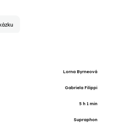
kázku
Lorna Byrneová
Gabriela Filippi
5 h 1 min
Supraphon