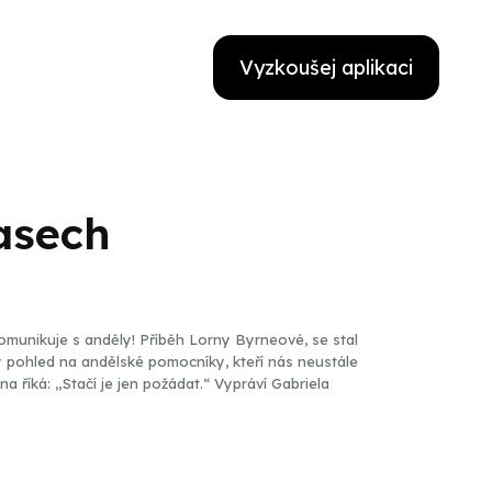
Vyzkoušej aplikaci
asech
munikuje s anděly! Příběh Lorny Byrneové, se stal
ý pohled na andělské pomocníky, kteří nás neustále
a říká: „Stačí je jen požádat.“ Vypráví Gabriela