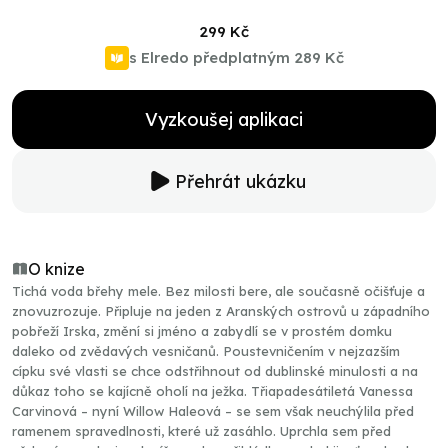
299 Kč
s Elredo předplatným
289 Kč
Vyzkoušej aplikaci
Přehrát ukázku
O knize
Tichá voda břehy mele. Bez milosti bere, ale současně očišťuje a
znovuzrozuje. Připluje na jeden z Aranských ostrovů u západního
pobřeží Irska, změní si jméno a zabydlí se v prostém domku
daleko od zvědavých vesničanů. Poustevničením v nejzazším
cípku své vlasti se chce odstřihnout od dublinské minulosti a na
důkaz toho se kajícně oholí na ježka. Třiapadesátiletá Vanessa
Carvinová – nyní Willow Haleová – se sem však neuchýlila před
ramenem spravedlnosti, které už zasáhlo. Uprchla sem před