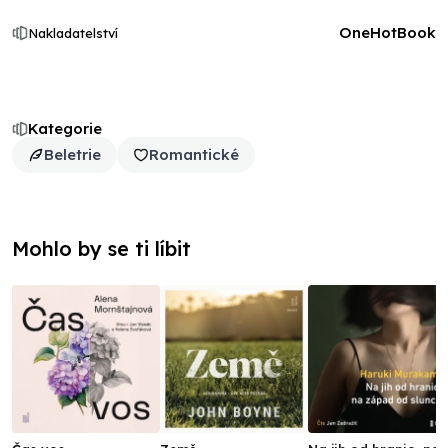
OneHotBook
Nakladatelství
Kategorie
Beletrie
Romantické
Mohlo by se ti líbit