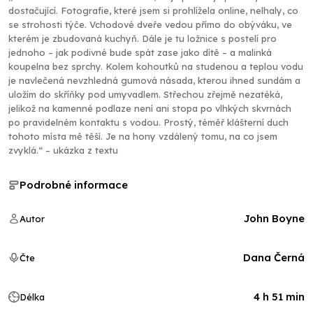
dostačující. Fotografie, které jsem si prohlížela online, nelhaly, co
se strohosti týče. Vchodové dveře vedou přímo do obýváku, ve
kterém je zbudovaná kuchyň. Dále je tu ložnice s postelí pro
jednoho – jak podivné bude spát zase jako dítě – a malinká
koupelna bez sprchy. Kolem kohoutků na studenou a teplou vodu
je navlečená nevzhledná gumová násada, kterou ihned sundám a
uložím do skříňky pod umyvadlem. Střechou zřejmě nezatéká,
jelikož na kamenné podlaze není ani stopa po vlhkých skvrnách
po pravidelném kontaktu s vodou. Prostý, téměř klášterní duch
tohoto místa mě těší. Je na hony vzdálený tomu, na co jsem
zvyklá.“ – ukázka z textu
Podrobné informace
John Boyne
Autor
Dana Černá
Čte
4 h 51 min
Délka