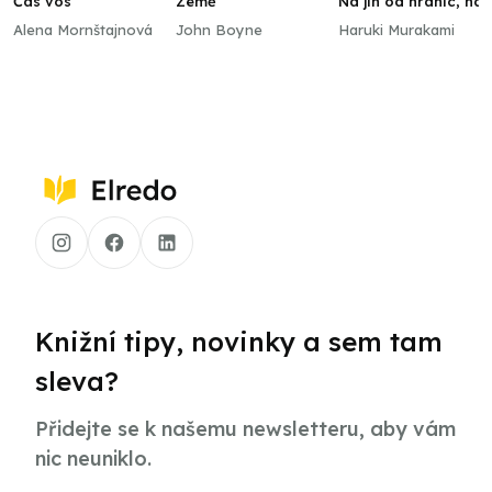
Čas vos
Země
Na jih od hranic, na
západ od slunce
Alena Mornštajnová
John Boyne
Haruki Murakami
Knižní tipy, novinky a sem tam
sleva?
Přidejte se k našemu newsletteru, aby vám
nic neuniklo.