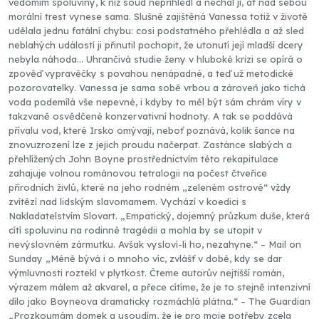
vědomím spoluviny, k níž soud nepřihlédl a nechal ji, ať nad sebou
morální trest vynese sama. Slušně zajištěná Vanessa totiž v životě
udělala jednu fatální chybu: cosi podstatného přehlédla a až sled
neblahých událostí ji přinutil pochopit, že utonutí její mladší dcery
nebyla náhoda... Uhrančivá studie ženy v hluboké krizi se opírá o
zpověď vypravěčky s povahou nenápadné, a teď už metodické
pozorovatelky. Vanessa je sama sobě vrbou a zároveň jako tichá
voda podemílá vše nepevné, i kdyby to měl být sám chrám víry v
takzvaně osvědčené konzervativní hodnoty. A tak se poddává
přívalu vod, které Irsko omývají, neboť poznává, kolik šance na
znovuzrození lze z jejich proudu načerpat. Zastánce slabých a
přehlížených John Boyne prostřednictvím této rekapitulace
zahajuje volnou románovou tetralogii na počest čtveřice
přírodních živlů, které na jeho rodném „zeleném ostrově“ vždy
zvítězí nad lidským slavomamem. Vychází v koedici s
Nakladatelstvím Slovart. „Empatický, dojemný průzkum duše, která
cítí spoluvinu na rodinné tragédii a mohla by se utopit v
nevýslovném zármutku. Avšak vysloví-li ho, nezahyne.“ – Mail on
Sunday „Méně bývá i o mnoho víc, zvlášť v době, kdy se dar
výmluvnosti roztekl v plytkost. Čteme autorův nejtišší román,
výrazem málem až akvarel, a přece cítíme, že je to stejně intenzivní
dílo jako Boyneova dramaticky rozmáchlá plátna.“ – The Guardian
„Prozkoumám domek a usoudím, že je pro moje potřeby zcela