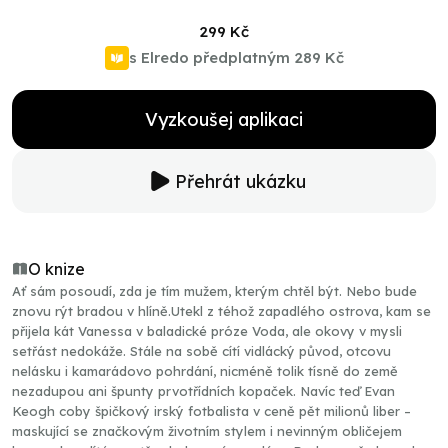
299 Kč
s Elredo předplatným
289 Kč
Vyzkoušej aplikaci
Přehrát ukázku
O knize
Ať sám posoudí, zda je tím mužem, kterým chtěl být. Nebo bude
znovu rýt bradou v hlíně.Utekl z téhož zapadlého ostrova, kam se
přijela kát Vanessa v baladické próze Voda, ale okovy v mysli
setřást nedokáže. Stále na sobě cítí vidlácký původ, otcovu
nelásku i kamarádovo pohrdání, nicméně tolik tísně do země
nezadupou ani špunty prvotřídních kopaček. Navíc teď Evan
Keogh coby špičkový irský fotbalista v ceně pět milionů liber –
maskující se značkovým životním stylem i nevinným obličejem