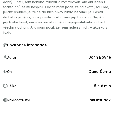
dobrý. Chtěl jsem někoho milovat a být milován. Ale ani jeden z
těchto snů se mi nesplnil. Občas mám pocit, že na světě jsou lidé,
jejichž osudem je, že se do nich nikdy nikdo nezamiluje. Láska
druhého je něco, co je prostě zcela mimo jejich dosah. Nějaká
jejich vlastnost, něco vrozeného, něco nepopsatelného od nich
všechny odhání. A já mám pocit, že jsem jeden z nich. – ukázka z
textu
Podrobné informace
John Boyne
Autor
Dana Černá
Čte
5 h 6 min
Délka
OneHotBook
Nakladatelství