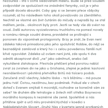
hezounka – lítá v ostře sledovaném maléru. Bude se před soudem
zodpovídat ze spoluúčasti na znásilnění fanynky, což je v jeho
případě docela absurdní. Coby gay si se ženami přece vždycky
rozuměl, až ho následkem toho okolí považovalo za zženštilého.
Nechtěl se vlastně ani živit čutáním do mičudy a nejradši by se stal
malířem, jenže… okolnosti byly proti. Jestli se tedy vše dá svést na
osud…Další autorovu vycizelovanou truchlohru na pomezí novely
a románu rámuje soudní drama, pravidelně se prolínající s
ponorem do vzpomínek protagonisty. Brzy je znát, že Evan není
zdaleka taková primadona jako jeho spoluhráč Robbie, do nějž se
beznadějně zamiloval a který ho i s celou povedenou famílií nutí
křivě vypovídat. Zdaleka už ovšem není jisté, zda spolu ti dva
odmítli akceptovat dívčí „ne“ jako odmítnutí, anebo čelí
vykutálené zlatokopce. Přestože přelíčení před porotou nabízí
zvrat za zvratem div ne jako u Grishama, zřejmé je jediné: kastovní
nesnášenlivost i pěstěná přetvářka Britů má tisícero podob.
Zaručeně zničí všechny, kdežto láska – ta k bližnímu – má pouze
jednu tvář. Čistou, nezištnou, bez podmínek. Pokud ale v citech
doteď s Evanem smýkali ti mocnější, rozhodne se konečně sám za
sebe? Ve druhém díle tetralogie o živlech míří střelka Boyneova
morálního kompasu k nezměrné síle země. Spolehlivě si nás
přitáhne zpět a určí míru provinění.Vychází v koedici s
Nakladatelstvím Slovart.„Druhý hlas z kvarteta jemně protkaných