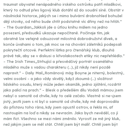
traumat obyvatel nenápadného irského ostrůvku patří mladíkovi,
který to odtud přes ligový klub dotáhl až do soudní síně. Obstát v
násilnické historce, jakých se i mimo bulvární drobnohled bohužel
dějí stovky, od něho bude chtít podstatně víc dřiny než na hřišti.“
– The Guardian„Jakkoli jde o útlou knihu málem na jedno
posezení, předsudků ukazuje nepočítaně. Počínaje tím, jak
obratně lze veřejně odsuzovat milostná dobrodružství dívek, a
konče úvahami o tom, jak moc se na chování záletníků podepsali
pokrytečtí otcové. Perfektní látka pro čtenářský klub, dlouhá
právě tak, aby se v diskusi o křivolakostech etiky nic nepřehlédlo.“
– The Irish Times„Strhující a přesvědčivý portrét osamělého
mladého muže s vadou charakteru (…), již nikdy není pozdě
napravit.“ – Daily Mail„Románový mág Boyne je niterný, bolestný,
velmi osobní – a jako vždy skvělý, když zkoumá (…) složitost
lidského osudu, který může jeden okamžik, jedno zjištění, rozdrtit
jako palicí na prach.“ – Blesk o předešlém dílu VodaS mámou jsem
nebyl o samotě od chvíle, kdy to celé začalo. Vlastně si ne¬jsem
jistý, jestli jsem s ní byl o samotě od chvíle, kdy mě doprovodila
do přístavu toho rána, kdy jsem opustil ostrov, a řekla mi, ať
nastoupím na loď a nikdy se nevracím. Jako bych nevěděl, co jí
mám říct. Všechno se mezi námi změnilo. Vyrostl ze mě jiný kluk,
než jakým jsem se měl stát. Chtěl jsem být malíř. Chtěl jsem být