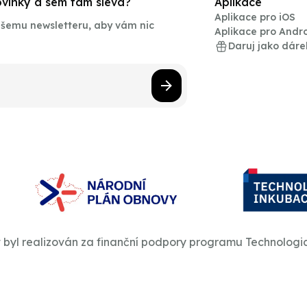
novinky a sem tam sleva?
Aplikace
Aplikace pro iOS
našemu newsletteru, aby vám nic
Aplikace pro Andr
Daruj jako dáre
t byl realizován za finanční podpory programu Technologi