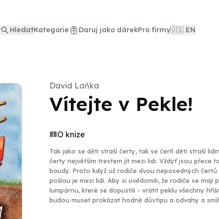
Hledat
Kategorie
Daruj jako dárek
Pro firmy
🇺🇸 EN
David Laňka
Vítejte v Pekle!
O knize
Tak jako se děti straší čerty, tak se čertí děti straší lid
čerty největším trestem jít mezi lidi. Vždyť jsou přece ta
boudy. Proto když už rodiče dvou neposedných čertů A
pošlou je mezi lidi. Aby si uvědomili, že rodiče se maj
lumpárnu, které se dopustili - vrátit peklu všechny hří
budou muset prokázat hodně důvtipu a odvahy a smířit 
zasahovat dvě kapacity, které mají s péčí o lidské duše 