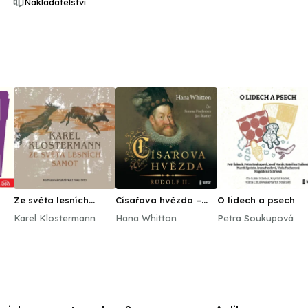
Nakladatelství
Ze světa lesních
Císařova hvězda –
O lidech a psech
samot
Rudolf II
Karel Klostermann
Hana Whitton
Petra Soukupová