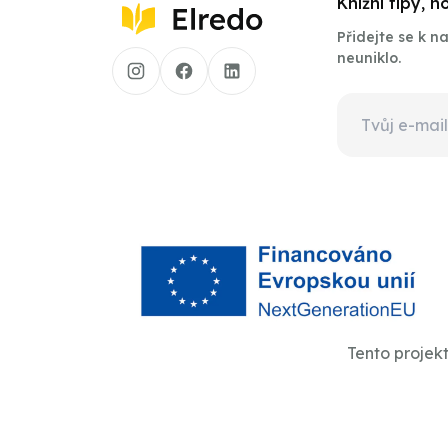
Knižní tipy, 
Přidejte se k 
neuniklo.
Tento projek