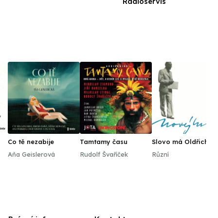
Radioservis
Co tě nezabije
Tamtamy času
Slovo má Oldřich
Nový
Aňa Geislerová
Rudolf Švaříček
Různí