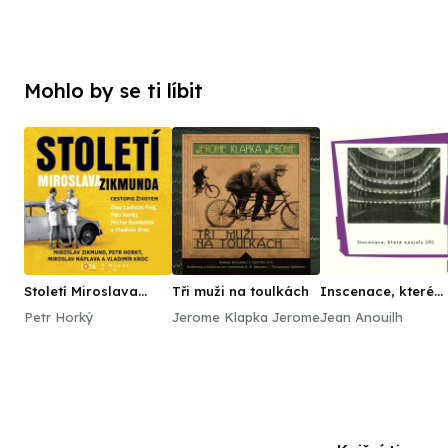
Mohlo by se ti líbit
Století Miroslava
Tři muži na toulkách
Inscenace, které
Zikmunda
zaujaly (II)
Petr Horký
Jerome Klapka Jerome
Jean Anouilh