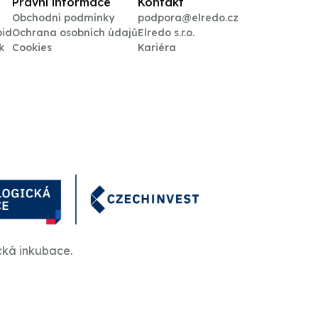
Právní informace
Kontakt
Obchodní podmínky
podpora@elredo.cz
oid
Ochrana osobních údajů
Elredo s.r.o.
k
Cookies
Kariéra
cká inkubace.