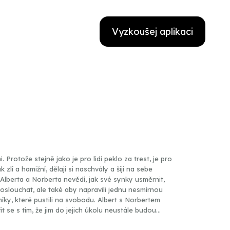
Vyzkoušej aplikaci
mi. Protože stejně jako je pro lidi peklo za trest, je pro
k zlí a hamižní, dělají si naschvály a šijí na sebe
lberta a Norberta nevědí, jak své synky usměrnit,
í poslouchat, ale také aby napravili jednu nesmírnou
šníky, které pustili na svobodu. Albert s Norbertem
se s tím, že jim do jejich úkolu neustále budou
největší zkušenosti: Bůh a Lucifer. V hl. rolích