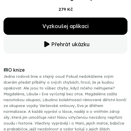
279 Kč
Vyzkoušej aplikaci
Přehrát ukázku
O knize
Jedna rodová linie a stejný osud Pokud nedokážeme svým
dcerám předat příběhy o svých chybách, hrozí, že je budou
opakovat. Ale jsou to vůbec chyby, když ničeho nelitujeme?
Magdaléna, Libuše i Eva vyrůstají bez otce. Magdaléna zažila
nacistickou okupaci, Libušino kolektivizací rámované dětství končí
za okupace vojsky Varšavské smlouvy, Eva je dítětem
normalizace. A každá vypráví o lásce, naději a o vnitřním zdroji
síly, která jim umožňuje nést hlavu vztyčenou navzdory nepřízni
osudu i historie. Všechny vyprávějí i o Marii, jejich matce, babičce
a prababičce, jejíž nezdolnost a vzdor kolují v jejich žilách.