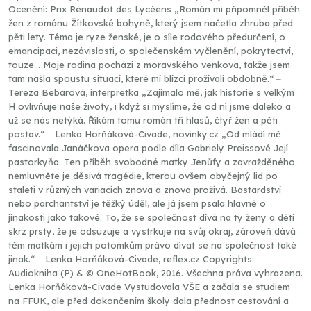
Ocenění: Prix Renaudot des Lycéens „Román mi připomněl příběh
žen z románu Žítkovské bohyně, který jsem načetla zhruba před
pěti lety. Téma je ryze ženské, je o síle rodového předurčení, o
emancipaci, nezávislosti, o společenském vyčlenění, pokrytectví,
touze… Moje rodina pochází z moravského venkova, takže jsem
tam našla spoustu situací, které mí blízcí prožívali obdobně.“ ‒
Tereza Bebarová, interpretka „Zajímalo mě, jak historie s velkým
H ovlivňuje naše životy, i když si myslíme, že od ní jsme daleko a
už se nás netýká. Říkám tomu román tří hlasů, čtyř žen a pěti
postav.“ ‒ Lenka Horňáková-Civade, novinky.cz „Od mládí mě
fascinovala Janáčkova opera podle díla Gabriely Preissové Její
pastorkyňa. Ten příběh svobodné matky Jenůfy a zavražděného
nemluvněte je děsivá tragédie, kterou ovšem obyčejný lid po
staletí v různých variacích znova a znova prožívá. Bastardství
nebo parchantství je těžký úděl, ale já jsem psala hlavně o
jinakosti jako takové. To, že se společnost dívá na ty ženy a děti
skrz prsty, že je odsuzuje a vystrkuje na svůj okraj, zároveň dává
těm matkám i jejich potomkům právo dívat se na společnost také
jinak.“ ‒ Lenka Horňáková-Civade, reflex.cz Copyrights:
Audiokniha (P) & © OneHotBook, 2016. Všechna práva vyhrazena.
Lenka Horňáková-Civade Vystudovala VŠE a začala se studiem
na FFUK, ale před dokončením školy dala přednost cestování a