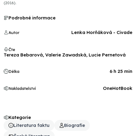
(2016).
Podrobné informace
Lenka Horňáková - Civade
Autor
Čte
Tereza Bebarová, Valerie Zawadská, Lucie Pernetová
6 h 25 min
Délka
OneHotBook
Nakladatelství
Kategorie
Literatura faktu
Biografie