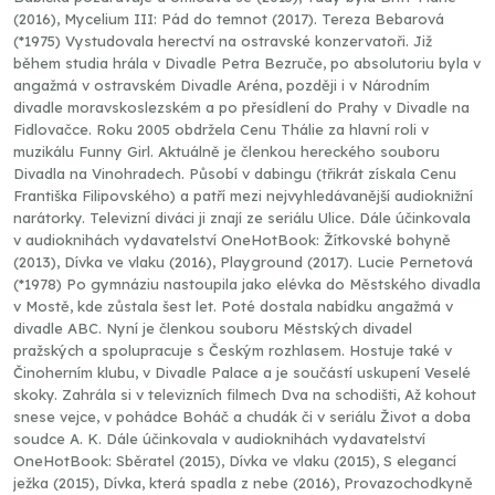
(2016), Mycelium III: Pád do temnot (2017). Tereza Bebarová
(*1975) Vystudovala herectví na ostravské konzervatoři. Již
během studia hrála v Divadle Petra Bezruče, po absolutoriu byla v
angažmá v ostravském Divadle Aréna, později i v Národním
divadle moravskoslezském a po přesídlení do Prahy v Divadle na
Fidlovačce. Roku 2005 obdržela Cenu Thálie za hlavní roli v
muzikálu Funny Girl. Aktuálně je členkou hereckého souboru
Divadla na Vinohradech. Působí v dabingu (třikrát získala Cenu
Františka Filipovského) a patří mezi nejvyhledávanější audioknižní
narátorky. Televizní diváci ji znají ze seriálu Ulice. Dále účinkovala
v audioknihách vydavatelství OneHotBook: Žítkovské bohyně
(2013), Dívka ve vlaku (2016), Playground (2017). Lucie Pernetová
(*1978) Po gymnáziu nastoupila jako elévka do Městského divadla
v Mostě, kde zůstala šest let. Poté dostala nabídku angažmá v
divadle ABC. Nyní je členkou souboru Městských divadel
pražských a spolupracuje s Českým rozhlasem. Hostuje také v
Činoherním klubu, v Divadle Palace a je součástí uskupení Veselé
skoky. Zahrála si v televizních filmech Dva na schodišti, Až kohout
snese vejce, v pohádce Boháč a chudák či v seriálu Život a doba
soudce A. K. Dále účinkovala v audioknihách vydavatelství
OneHotBook: Sběratel (2015), Dívka ve vlaku (2015), S elegancí
ježka (2015), Dívka, která spadla z nebe (2016), Provazochodkyně