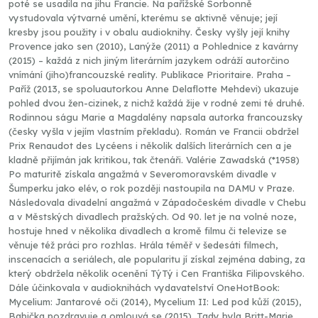
poté se usadila na jihu Francie. Na pařížské Sorbonně
vystudovala výtvarné umění, kterému se aktivně věnuje; její
kresby jsou použity i v obalu audioknihy. Česky vyšly její knihy
Provence jako sen (2010), Lanýže (2011) a Pohlednice z kavárny
(2015) – každá z nich jiným literárním jazykem odráží autorčino
vnímání (jiho)francouzské reality. Publikace Prioritaire. Praha –
Paříž (2013, se spoluautorkou Anne Delaflotte Mehdevi) ukazuje
pohled dvou žen-cizinek, z nichž každá žije v rodné zemi té druhé.
Rodinnou ságu Marie a Magdalény napsala autorka francouzsky
(česky vyšla v jejím vlastním překladu). Román ve Francii obdržel
Prix Renaudot des Lycéens i několik dalších literárních cen a je
kladně přijímán jak kritikou, tak čtenáři. Valérie Zawadská (*1958)
Po maturitě získala angažmá v Severomoravském divadle v
Šumperku jako elév, o rok později nastoupila na DAMU v Praze.
Následovala divadelní angažmá v Západočeském divadle v Chebu
a v Městských divadlech pražských. Od 90. let je na volné noze,
hostuje hned v několika divadlech a kromě filmu či televize se
věnuje též práci pro rozhlas. Hrála téměř v šedesáti filmech,
inscenacích a seriálech, ale popularitu jí získal zejména dabing, za
který obdržela několik ocenění TýTý i Cen Františka Filipovského.
Dále účinkovala v audioknihách vydavatelství OneHotBook:
Mycelium: Jantarové oči (2014), Mycelium II: Led pod kůží (2015),
Babička pozdravuje a omlouvá se (2015), Tady byla Britt-Marie