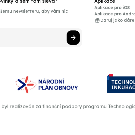
novinky a sem tam sleva?
Aplikace
Aplikace pro iOS
našemu newsletteru, aby vám nic
Aplikace pro Andr
Daruj jako dáre
t byl realizován za finanční podpory programu Technologi