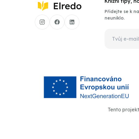
Knižní tipy, 
Přidejte se k 
neuniklo.
Tento projek