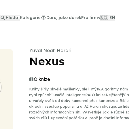
Hledat
Kategorie
Daruj jako dárek
Pro firmy
🇺🇸 EN
Yuval Noah Harari
Nexus
O knize
Knihy šířily skvělé myšlenky, ale i mýty.Algoritmy nám
nyní způsobí umělá inteligence?# O knizeNejčtenější h
utvářely svět: od doby kamenné přes kanonizaci Bible
aktuální vzestup populismu a AI.Harari ukazuje, že li
rozsáhlých informačních sítí. Vysvětluje, jak je různé 
svých cílů i upevnění pořádku.A proč je dnešní infor
nebezpečnější – než všechny předešlé. Jaké volby staví