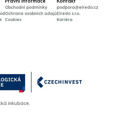
Právní informace
Kontakt
Obchodní podmínky
podpora@elredo.cz
oid
Ochrana osobních údajů
Elredo s.r.o.
k
Cookies
Kariéra
cká inkubace.