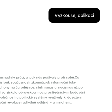
Vyzkoušej aplikaci
 usnadnily práci, a pak nás poštvaly proti sobě.Co
istorik současnosti zkoumá, jak informační toky
, hony na čarodějnice, stalinismus a nacismus až po
dstvo získalo obrovskou moc prostřednictvím budování
společnosti a politické systémy využívaly k dosažení
mační revoluce radikálně odlišná – a mnohem
 před lidstvo existenciální riziko v podobě