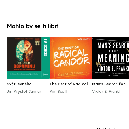
Mohlo by se ti líbit
Svět levného
The Best of Radical
Man's Search for
dopaminu
Candor, Vol. 1: Get
Meaning
Jiří Kryštof Jarmar
Kim Scott
Viktor E. Frankl
Stuff Done