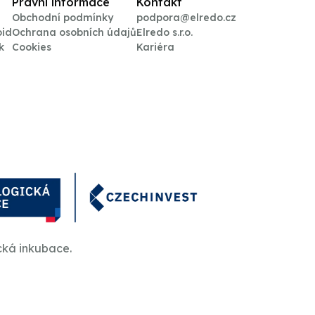
Právní informace
Kontakt
Obchodní podmínky
podpora@elredo.cz
oid
Ochrana osobních údajů
Elredo s.r.o.
k
Cookies
Kariéra
cká inkubace.