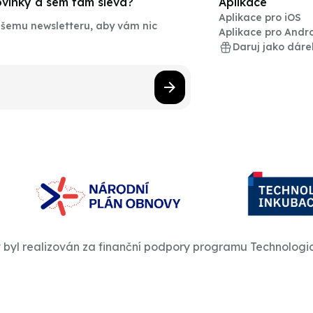
novinky a sem tam sleva?
Aplikace
Aplikace pro iOS
našemu newsletteru, aby vám nic
Aplikace pro Andr
Daruj jako dáre
t byl realizován za finanční podpory programu Technologi