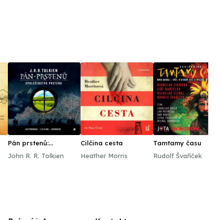
ním Divadle v Praze, Národním divadle
brněnské konzervatoři.
 Krainer, 2022, 2024 Audiokniha © Nakladatelství
střih a mastering Michal Kurfürst. Vydalo Nakladatelství
Pán prstenů:
Cilčina cesta
Tamtamy času
Společenstvo Prstenu
John R. R. Tolkien
Heather Morris
Rudolf Švaříček