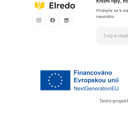
Knižní tipy, 
Přidejte se k 
neuniklo.
Tento projek