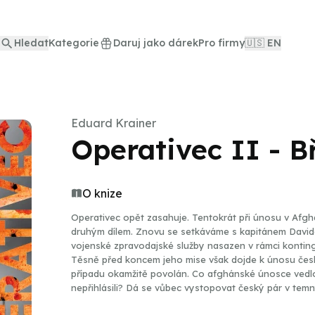
Hledat
Kategorie
Daruj jako dárek
Pro firmy
🇺🇸 EN
Eduard Krainer
Operativec II - B
O knize
Operativec opět zasahuje. Tentokrát při únosu v Afghánistánu. Románová trilogie Opera
druhým dílem. Znovu se setkáváme s kapitánem Davide
vojenské zpravodajské služby nasazen v rámci konting
Těsně před koncem jeho mise však dojde k únosu čes
případu okamžitě povolán. Co afghánské únosce vedlo
nepřihlásili? Dá se vůbec vystopovat český pár v tem
opět ovlivní Davidův osobní život? Břídilové z Kábulu volně navazují na špionážní thriller Pravidlo tří zdrojů.