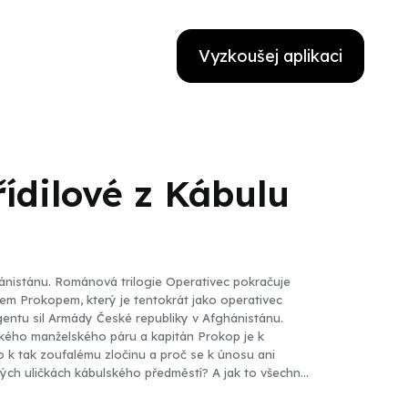
Vyzkoušej aplikaci
řídilové z Kábulu
tivec pokračuje
m Prokopem, který je tentokrát jako operativec
entu sil Armády České republiky v Afghánistánu.
kého manželského páru a kapitán Prokop je k
 k tak zoufalému zločinu a proč se k únosu ani
ných uličkách kábulského předměstí? A jak to všechno