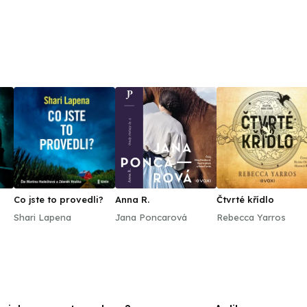
souboru ostravského divadla Aréna a hostuje v Národ
Moravskoslezském, Národním divadle Brno a v divadle Bolka Polívky. Vyučuje na 
Copyright: Nahrávka vznikla podle knihy Eduarda Krainera Operativec – Břídilové z Kábulu vydané
Nakladatelstvím JOTA v roce 2024. Copyright © Eduard
JOTA, s. r. o., 2025. Čte Martin Siničák. Hudba, režie, 
JOTA, s. r. o., v roce 2025.
Co jste to provedli?
Anna R.
Čtvrté křídlo
Shari Lapena
Jana Poncarová
Rebecca Yarros